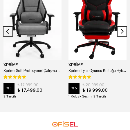
XPRİME
XPRİME
Xprime Soft Profesyonel Çalışma Ve Oyuncu Koltuğu
Xprime Tyler Oyuncu Koltuğu Hybrid Kumaş Kırmızı
₺ 17,999.00
₺ 20,999.00
%
3
%
5
₺ 17,499.00
₺ 19,999.00
2 Tercih
1 Kolçak Seçimi 2 Tercih