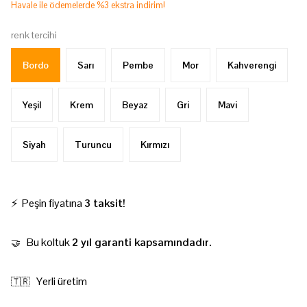
Havale ile ödemelerde %3 ekstra indirim!
renk tercihi
Bordo
Sarı
Pembe
Mor
Kahverengi
Yeşil
Krem
Beyaz
Gri
Mavi
Siyah
Turuncu
Kırmızı
⚡ Peşin fiyatına
3 taksit!
Bu koltuk
2 yıl garanti kapsamındadır.
🤝
Yerli üretim
🇹🇷