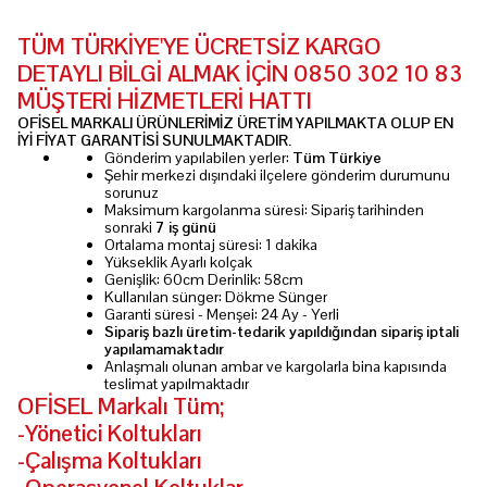
TÜM TÜRKİYE'YE ÜCRETSİZ KARGO
DETAYLI BİLGİ ALMAK İÇİN 0850 302 10 83
MÜŞTERİ HİZMETLERİ HATTI
OFİSEL MARKALI ÜRÜNLERİMİZ ÜRETİM YAPILMAKTA OLUP EN
İYİ FİYAT GARANTİSİ SUNULMAKTADIR.
Gönderim yapılabilen yerler:
Tüm Türkiye
Şehir merkezi dışındaki ilçelere gönderim durumunu
sorunuz
Maksimum kargolanma süresi: Sipariş tarihinden
sonraki
7 iş günü
Ortalama montaj süresi: 1 dakika
Yükseklik Ayarlı kolçak
Genişlik: 60cm Derinlik: 58cm
Kullanılan sünger: Dökme Sünger
Garanti süresi - Menşei: 24 Ay - Yerli
Sipariş bazlı üretim-tedarik yapıldığından sipariş iptali
yapılamamaktadır
Anlaşmalı olunan ambar ve kargolarla bina kapısında
teslimat yapılmaktadır
OFİSEL Markalı Tüm;
-Yönetici Koltukları
-Çalışma Koltukları