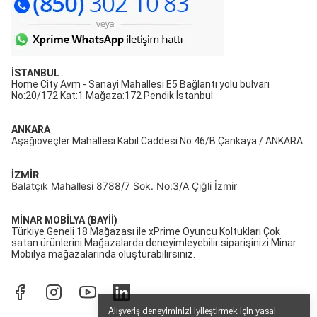
İSTANBUL
Home City Avm - Sanayi Mahallesi E5 Bağlantı yolu bulvarı
No:20/172 Kat:1 Mağaza:172 Pendik İstanbul
ANKARA
Aşağıöveçler Mahallesi Kabil Caddesi No:46/B Çankaya / ANKARA
İZMİR
Balatçık Mahallesi 8788/7 Sok. No:3/A Çiğli İzmir
MİNAR MOBİLYA (BAYİİ)
Türkiye Geneli 18 Mağazası ile xPrime Oyuncu Koltukları Çok
satan ürünlerini Mağazalarda deneyimleyebilir siparişinizi Minar
Mobilya mağazalarında oluşturabilirsiniz.
Alışveriş deneyiminizi iyileştirmek için yasal