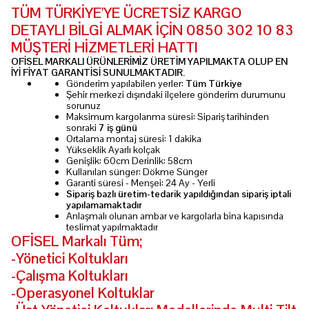
TÜM TÜRKİYE'YE ÜCRETSİZ KARGO
DETAYLI BİLGİ ALMAK İÇİN 0850 302 10 83
MÜŞTERİ HİZMETLERİ HATTI
OFİSEL MARKALI ÜRÜNLERİMİZ ÜRETİM YAPILMAKTA OLUP EN
İYİ FİYAT GARANTİSİ SUNULMAKTADIR.
Gönderim yapılabilen yerler:
Tüm Türkiye
Şehir merkezi dışındaki ilçelere gönderim durumunu
sorunuz
Maksimum kargolanma süresi: Sipariş tarihinden
sonraki
7 iş günü
Ortalama montaj süresi: 1 dakika
Yükseklik Ayarlı kolçak
Genişlik: 60cm Derinlik: 58cm
Kullanılan sünger: Dökme Sünger
Garanti süresi - Menşei: 24 Ay - Yerli
Sipariş bazlı üretim-tedarik yapıldığından sipariş iptali
yapılamamaktadır
Anlaşmalı olunan ambar ve kargolarla bina kapısında
teslimat yapılmaktadır
OFİSEL Markalı Tüm;
-Yönetici Koltukları
-Çalışma Koltukları
-Operasyonel Koltuklar