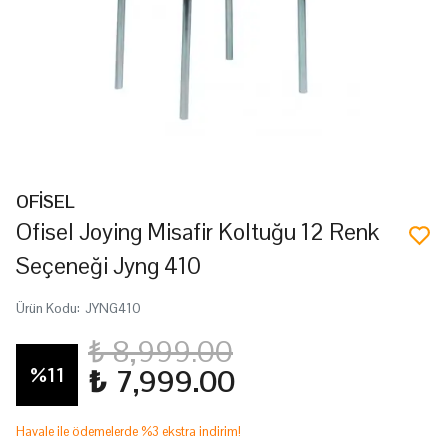
OFİSEL
Ofisel Joying Misafir Koltuğu 12 Renk
Seçeneği Jyng 410
Ürün Kodu
:
JYNG410
₺ 8,999.00
%
11
₺ 7,999.00
Havale ile ödemelerde %3 ekstra indirim!