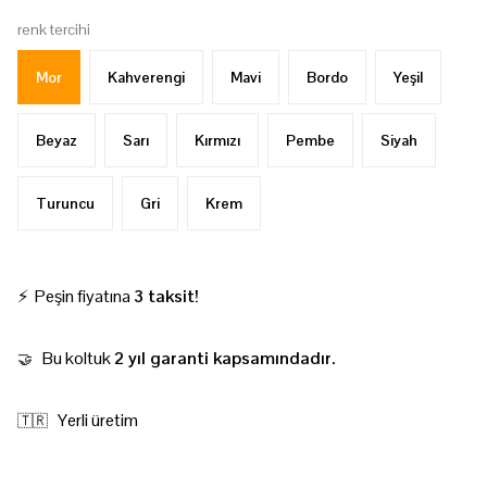
renk tercihi
Mor
Kahverengi
Mavi
Bordo
Yeşil
Beyaz
Sarı
Kırmızı
Pembe
Siyah
Turuncu
Gri
Krem
⚡ Peşin fiyatına
3 taksit!
Bu koltuk
2 yıl garanti kapsamındadır.
🤝
Yerli üretim
🇹🇷