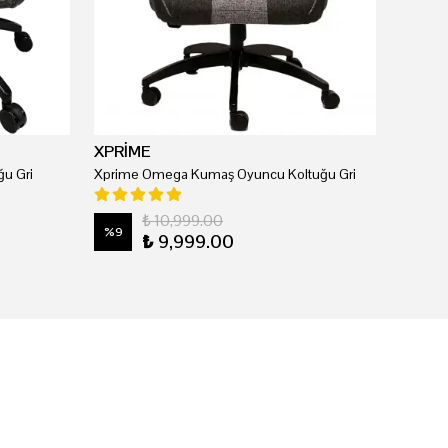
XPRİME
u Gri
Xprime Omega Kumaş Oyuncu Koltuğu Gri
₺ 10,999.00
%
9
₺ 9,999.00