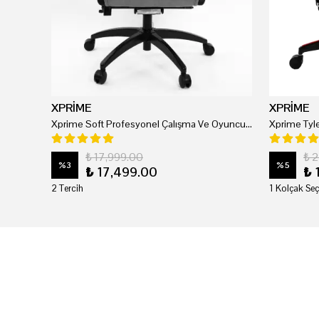
XPRİME
XPRİME
Xprime Soft Profesyonel Çalışma Ve Oyuncu Koltuğu
₺ 17,999.00
₺ 
%
3
%
5
₺ 17,499.00
₺ 
2 Tercih
1 Kolçak Seç