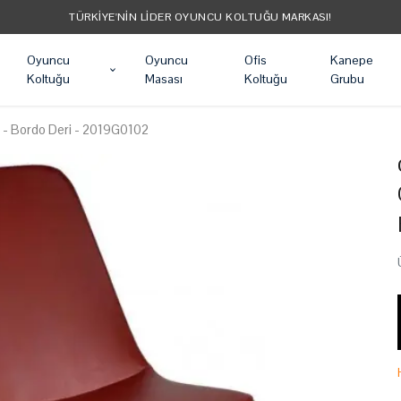
TÜRKIYE'NIN LIDER OYUNCU KOLTUĞU MARKASI!
Oyuncu
Oyuncu
Ofis
Kanepe
Koltuğu
Masası
Koltuğu
Grubu
u - Bordo Deri - 2019G0102