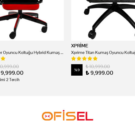
XPRİME
Xprime Tyler Oyuncu Koltuğu Hybrid Kumaş Kırmızı
Xprime Titan Kumaş Oyuncu Koltuğ
20,999.00
₺ 10,999.00
%
9
19,999.00
₺ 9,999.00
imi 2 Tercih