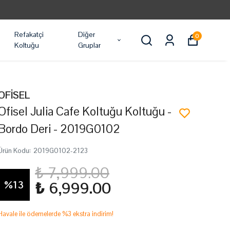
Refakatçi
Diğer
0
Koltuğu
Gruplar
OFİSEL
Ofisel Julia Cafe Koltuğu Koltuğu -
Bordo Deri - 2019G0102
Ürün Kodu
:
2019G0102-2123
₺ 7,999.00
%
13
₺ 6,999.00
Havale ile ödemelerde %3 ekstra indirim!