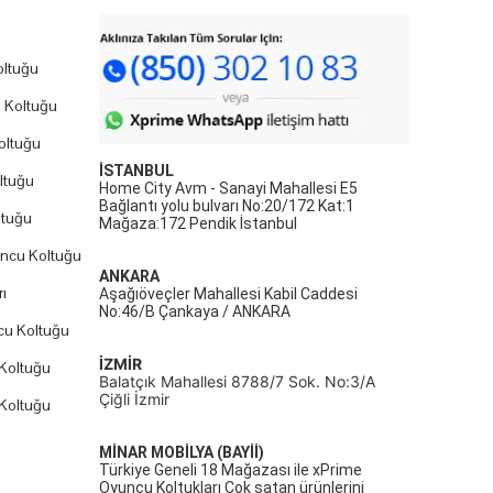
ltuğu
 Koltuğu
oltuğu
İSTANBUL
ltuğu
Home City Avm - Sanayi Mahallesi E5
Bağlantı yolu bulvarı No:20/172 Kat:1
ltuğu
Mağaza:172 Pendik İstanbul
uncu Koltuğu
ANKARA
ı
Aşağıöveçler Mahallesi Kabil Caddesi
No:46/B Çankaya / ANKARA
cu Koltuğu
İZMİR
Koltuğu
Balatçık Mahallesi 8788/7 Sok. No:3/A
Çiğli İzmir
Koltuğu
MİNAR MOBİLYA (BAYİİ)
Türkiye Geneli 18 Mağazası ile xPrime
Oyuncu Koltukları Çok satan ürünlerini