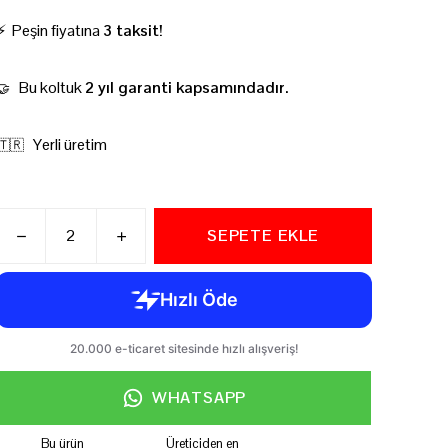
⚡ Peşin fiyatına
3 taksit!
Bu koltuk
2 yıl garanti kapsamındadır.
🤝
Yerli üretim
🇹🇷
SEPETE EKLE
WHATSAPP
Bu ürün
Üreticiden en