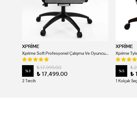
XPRİME
XPRİME
Xprime Soft Profesyonel Çalışma Ve Oyuncu Koltuğu
₺ 17,999.00
₺ 
%
3
%
5
₺ 17,499.00
₺ 
2 Tercih
1 Kolçak Seç