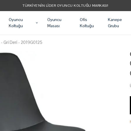
TÜRKIYE'NIN LIDER OYUNCU KOLTUĞU MARKASI!
Oyuncu
Oyuncu
Ofis
Kanepe
Koltuğu
Masası
Koltuğu
Grubu
u - Gri Deri - 2019G0125