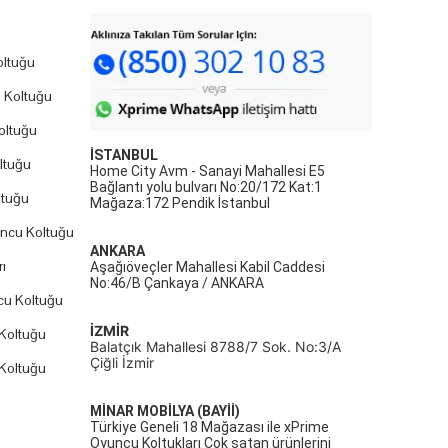
ltuğu
 Koltuğu
oltuğu
İSTANBUL
ltuğu
Home City Avm - Sanayi Mahallesi E5
Bağlantı yolu bulvarı No:20/172 Kat:1
ltuğu
Mağaza:172 Pendik İstanbul
uncu Koltuğu
ANKARA
ı
Aşağıöveçler Mahallesi Kabil Caddesi
No:46/B Çankaya / ANKARA
cu Koltuğu
İZMİR
Koltuğu
Balatçık Mahallesi 8788/7 Sok. No:3/A
Çiğli İzmir
Koltuğu
MİNAR MOBİLYA (BAYİİ)
Türkiye Geneli 18 Mağazası ile xPrime
Oyuncu Koltukları Çok satan ürünlerini