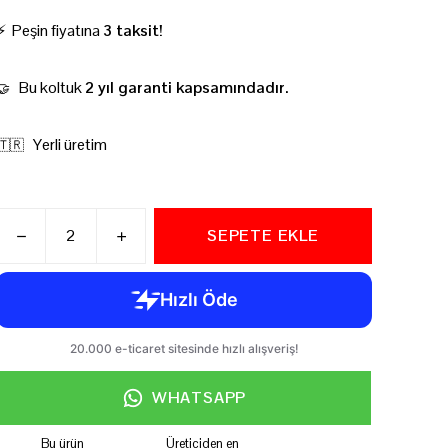
⚡ Peşin fiyatına
3 taksit!
Bu koltuk
2 yıl garanti kapsamındadır.
🤝
Yerli üretim
🇹🇷
SEPETE EKLE
WHATSAPP
Bu ürün
Üreticiden en