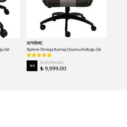
XPRİME
u Gri
Xprime Omega Kumaş Oyuncu Koltuğu Gri
₺ 10,999.00
%
9
₺ 9,999.00