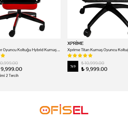
XPRİME
Xprime Tyler Oyuncu Koltuğu Hybrid Kumaş Kırmızı
Xprime Titan Kumaş Oyuncu Koltuğ
20,999.00
₺ 10,999.00
%
9
19,999.00
₺ 9,999.00
imi 2 Tercih