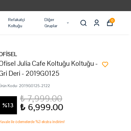
Refakatçi
Diğer
0
Koltuğu
Gruplar
OFİSEL
Ofisel Julia Cafe Koltuğu Koltuğu -
Gri Deri - 2019G0125
Ürün Kodu
:
2019G0125-2122
₺ 7,999.00
%
13
₺ 6,999.00
Havale ile ödemelerde %3 ekstra indirim!