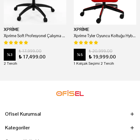
XPRİME
XPRİME
Xprime Soft Profesyonel Çalışma Ve Oyuncu Koltuğu
Xprime Tyler Oyuncu Koltuğu Hybrid Kumaş Kırmızı
₺ 17,999.00
₺ 20,999.00
%
3
%
5
₺ 17,499.00
₺ 19,999.00
2 Tercih
1 Kolçak Seçimi 2 Tercih
Ofisel Kurumsal
Kategoriler