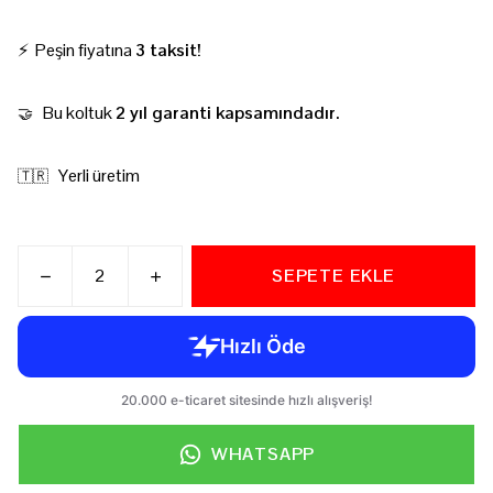
⚡ Peşin fiyatına
3 taksit!
Bu koltuk
2 yıl garanti kapsamındadır.
🤝
Yerli üretim
🇹🇷
SEPETE EKLE
WHATSAPP