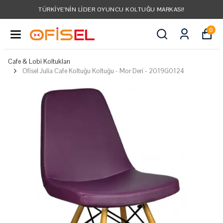
TÜRKIYE'NIN LIDER OYUNCU KOLTUĞU MARKASI!
0
Cafe & Lobi Koltukları
Ofisel Julia Cafe Koltuğu Koltuğu - Mor Deri - 2019G0124