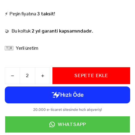
⚡ Peşin fiyatına
3 taksit!
Bu koltuk
2 yıl garanti kapsamındadır.
🤝
Yerli üretim
🇹🇷
SEPETE EKLE
WHATSAPP