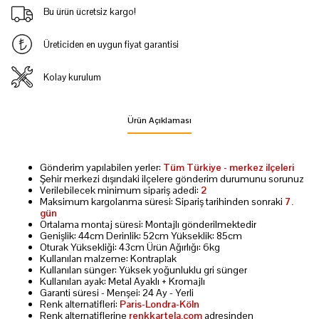
Bu ürün ücretsiz kargo!
Üreticiden en uygun fiyat garantisi
Kolay kurulum
Ürün Açıklaması
Gönderim yapılabilen yerler:
Tüm Türkiye - merkez ilçeleri
Şehir merkezi dışındaki ilçelere gönderim durumunu sorunuz
Verilebilecek minimum sipariş adedi:
2
Maksimum kargolanma süresi: Sipariş tarihinden sonraki
7.
gün
Ortalama montaj süresi: Montajlı gönderilmektedir
Genişlik: 44cm Derinlik: 52cm Yükseklik: 85cm
Oturak Yüksekliği: 43cm Ürün Ağırlığı: 6kg
Kullanılan malzeme: Kontraplak
Kullanılan sünger: Yüksek yoğunluklu gri sünger
Kullanılan ayak: Metal Ayaklı + Kromajlı
Garanti süresi - Menşei: 24 Ay - Yerli
Renk alternatifleri:
Paris-Londra-Köln
Renk alternatiflerine
renkkartela.com
adresinden