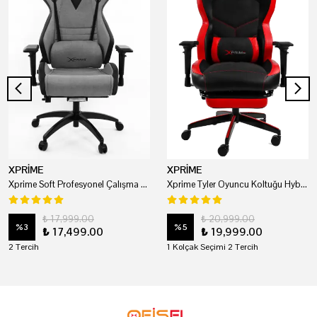
XPRİME
XPRİME
Xprime Soft Profesyonel Çalışma Ve Oyuncu Koltuğu
Xprime Tyler Oyuncu Koltuğu Hybrid Kumaş Kırmızı
₺ 17,999.00
₺ 20,999.00
%
3
%
5
₺ 17,499.00
₺ 19,999.00
2 Tercih
1 Kolçak Seçimi 2 Tercih