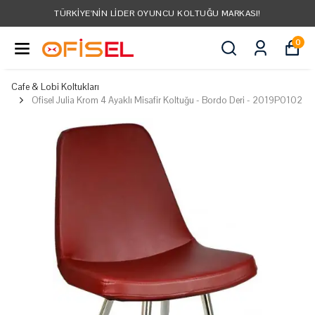
TÜRKIYE'NIN LIDER OYUNCU KOLTUĞU MARKASI!
0
Cafe & Lobi Koltukları
Ofisel Julia Krom 4 Ayaklı Misafir Koltuğu - Bordo Deri - 2019P0102