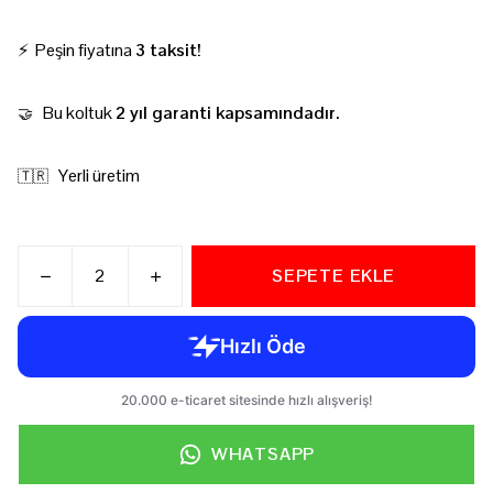
⚡ Peşin fiyatına
3 taksit!
Bu koltuk
2 yıl garanti kapsamındadır.
🤝
Yerli üretim
🇹🇷
SEPETE EKLE
WHATSAPP