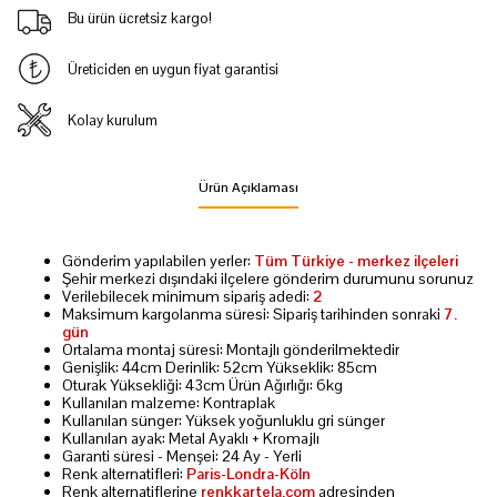
Bu ürün ücretsiz kargo!
Üreticiden en uygun fiyat garantisi
Kolay kurulum
Ürün Açıklaması
Gönderim yapılabilen yerler:
Tüm Türkiye - merkez ilçeleri
Şehir merkezi dışındaki ilçelere gönderim durumunu sorunuz
Verilebilecek minimum sipariş adedi:
2
Maksimum kargolanma süresi: Sipariş tarihinden sonraki
7.
gün
Ortalama montaj süresi: Montajlı gönderilmektedir
Genişlik: 44cm Derinlik: 52cm Yükseklik: 85cm
Oturak Yüksekliği: 43cm Ürün Ağırlığı: 6kg
Kullanılan malzeme: Kontraplak
Kullanılan sünger: Yüksek yoğunluklu gri sünger
Kullanılan ayak: Metal Ayaklı + Kromajlı
Garanti süresi - Menşei: 24 Ay - Yerli
Renk alternatifleri:
Paris-Londra-Köln
Renk alternatiflerine
renkkartela.com
adresinden