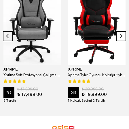
XPRİME
XPRİME
Xprime Soft Profesyonel Çalışma Ve Oyuncu Koltuğu
Xprime Tyler Oyuncu Koltuğu Hybrid Kumaş Kırmızı
₺ 17,999.00
₺ 20,999.00
%
3
%
5
₺ 17,499.00
₺ 19,999.00
2 Tercih
1 Kolçak Seçimi 2 Tercih