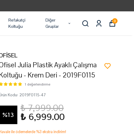
TÜM ÜRÜ
Refakatçi
Diğer
0
Koltuğu
Gruplar
OFİSEL
Ofisel Julia Plastik Ayaklı Çalışma
Koltuğu - Krem Deri - 2019F0115
1 değerlendirme
Ürün Kodu
:
2019F0115-47
₺ 7,999.00
%
13
₺ 6,999.00
Havale ile ödemelerde %3 ekstra indirim!