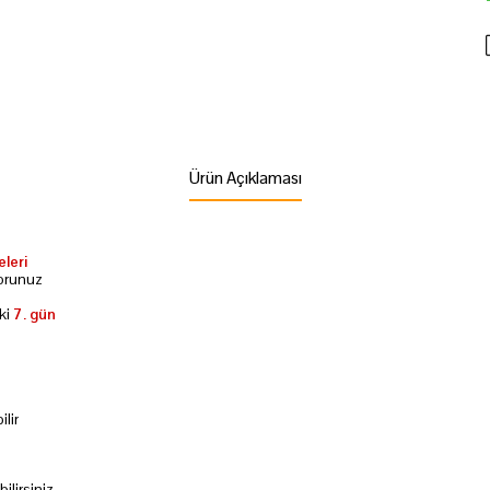
Ürün Açıklaması
leri
sorunuz
ki
7. gün
lir
lirsiniz.