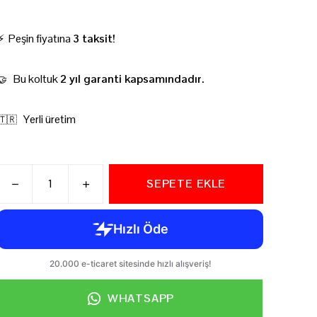
⚡ Peşin fiyatına
3 taksit!
Bu koltuk
2 yıl garanti kapsamındadır.
🤝
Yerli üretim
🇹🇷
SEPETE EKLE
WHATSAPP