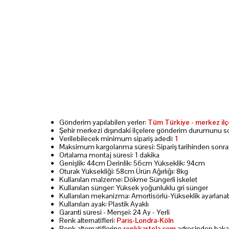
Gönderim yapılabilen yerler:
Tüm Türkiye - merkez ilçe
Şehir merkezi dışındaki ilçelere gönderim durumunu 
Verilebilecek minimum sipariş adedi:
1
Maksimum kargolanma süresi: Sipariş tarihinden sonra
Ortalama montaj süresi: 1 dakika
Genişlik: 44cm Derinlik: 56cm Yükseklik: 94cm
Oturak Yüksekliği: 58cm Ürün Ağırlığı: 8kg
Kullanılan malzeme: Dökme Süngerli iskelet
Kullanılan sünger: Yüksek yoğunluklu gri sünger
Kullanılan mekanizma: Amortisörlü-Yükseklik ayarlanabi
Kullanılan ayak: Plastik Ayaklı
Garanti süresi - Menşei: 24 Ay - Yerli
Renk alternatifleri:
Paris-Londra-Köln
Renk alternatiflerine
renkkartela.com
adresinden bakabi