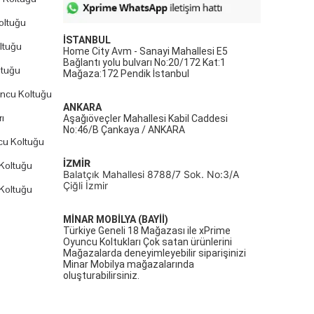
oltuğu
İSTANBUL
ltuğu
Home City Avm - Sanayi Mahallesi E5
Bağlantı yolu bulvarı No:20/172 Kat:1
ltuğu
Mağaza:172 Pendik İstanbul
uncu Koltuğu
ANKARA
ı
Aşağıöveçler Mahallesi Kabil Caddesi
No:46/B Çankaya / ANKARA
cu Koltuğu
İZMİR
Koltuğu
Balatçık Mahallesi 8788/7 Sok. No:3/A
Çiğli İzmir
Koltuğu
MİNAR MOBİLYA (BAYİİ)
Türkiye Geneli 18 Mağazası ile xPrime
Oyuncu Koltukları Çok satan ürünlerini
Mağazalarda deneyimleyebilir siparişinizi
Minar Mobilya mağazalarında
oluşturabilirsiniz.