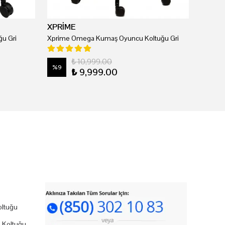
XPRİME
u Gri
Xprime Omega Kumaş Oyuncu Koltuğu Gri
₺ 10,999.00
%
9
₺ 9,999.00
ltuğu
 Koltuğu