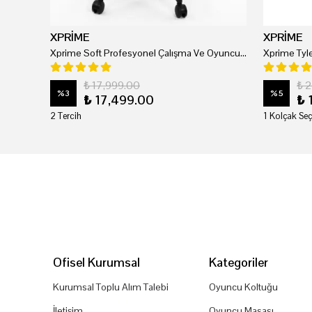
XPRİME
XPRİME
Xprime Soft Profesyonel Çalışma Ve Oyuncu Koltuğu
₺ 17,999.00
₺ 
%
3
%
5
₺ 17,499.00
₺ 
2 Tercih
1 Kolçak Seç
Ofisel Kurumsal
Kategoriler
Kurumsal Toplu Alım Talebi
Oyuncu Koltuğu
İletişim
Oyuncu Masası