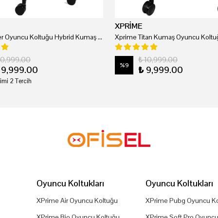
XPRİME
Xprime Tyler Oyuncu Koltuğu Hybrid Kumaş Kırmızı
Xprime Titan Kumaş Oyuncu Koltuğ
20,999.00
₺ 10,999.00
%
9
19,999.00
₺ 9,999.00
imi 2 Tercih
Oyuncu Koltukları
Oyuncu Koltukları
XPrime Air Oyuncu Koltuğu
XPrime Pubg Oyuncu Ko
XPrime Bio Oyuncu Koltuğu
XPrime Soft Pro Oyuncu