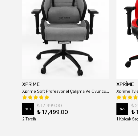
XPRİME
XPRİME
Xprime Soft Profesyonel Çalışma Ve Oyuncu Koltuğu
₺ 17,999.00
₺ 
%
3
%
5
₺ 17,499.00
₺ 
2 Tercih
1 Kolçak Seç