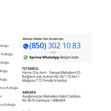
ltuğu
 Koltuğu
oltuğu
İSTANBUL
ltuğu
Home City Avm - Sanayi Mahallesi E5
Bağlantı yolu bulvarı No:20/172 Kat:1
ltuğu
Mağaza:172 Pendik İstanbul
uncu Koltuğu
ANKARA
ı
Aşağıöveçler Mahallesi Kabil Caddesi
No:46/B Çankaya / ANKARA
cu Koltuğu