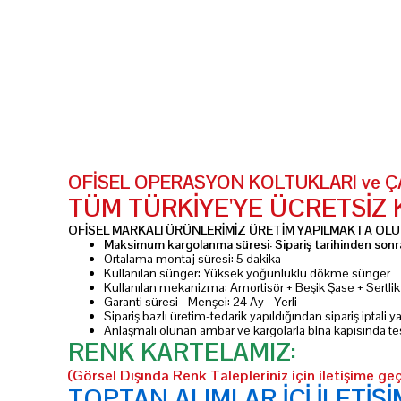
OFİSEL OPERASYON KOLTUKLARI ve ÇAL
TÜM TÜRKİYE'YE ÜCRETSİZ
OFİSEL MARKALI ÜRÜNLERİMİZ ÜRETİM YAPILMAKTA OLUP
Maksimum kargolanma süresi: Sipariş tarihinden sonra
Ortalama montaj süresi: 5 dakika
Kullanılan sünger: Yüksek yoğunluklu dökme sünger
Kullanılan mekanizma: Amortisör + Beşik Şase + Sertl
Garanti süresi - Menşei: 24 Ay - Yerli
Sipariş bazlı üretim-tedarik yapıldığından sipariş iptali
Anlaşmalı olunan ambar ve kargolarla bina kapısında te
RENK KARTELAMIZ:
(Görsel Dışında Renk Talepleriniz için iletişime geç
TOPTAN ALIMLAR İÇİ İLETİŞİ