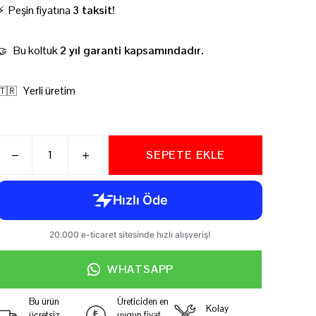
⚡ Peşin fiyatına
3 taksit!
Bu koltuk
2 yıl garanti kapsamındadır.
🤝
Yerli üretim
🇹🇷
SEPETE EKLE
WHATSAPP
Bu ürün
Üreticiden en
Kolay
ücretsiz
uygun fiyat