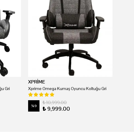
XPRİME
u Gri
Xprime Omega Kumaş Oyuncu Koltuğu Gri
₺ 10,999.00
%
9
₺ 9,999.00