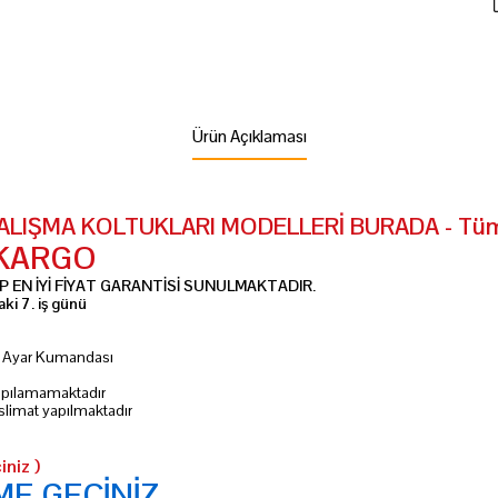
Ürün Açıklaması
IŞMA KOLTUKLARI MODELLERİ BURADA - Tüm Re
 KARGO
 EN İYİ FİYAT GARANTİSİ SUNULMAKTADIR.
ki 7. iş günü
ik Ayar Kumandası
 yapılamamaktadır
slimat yapılmaktadır
iniz )
ME GEÇİNİZ..