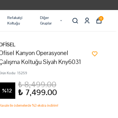
Refakatçi
Diğer
0
Koltuğu
Gruplar
OFİSEL
Ofisel Kanyon Operasyonel
Çalışma Koltuğu Siyah Kny6031
Ürün Kodu
:
15259
₺ 8,499.00
%
12
₺ 7,499.00
Havale ile ödemelerde %3 ekstra indirim!