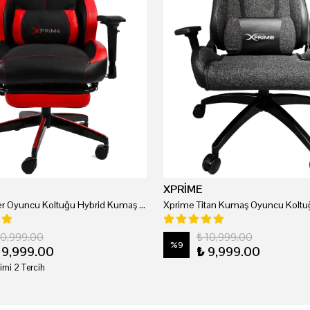
XPRİME
Xprime Tyler Oyuncu Koltuğu Hybrid Kumaş Kırmızı
Xprime Titan Kumaş Oyuncu Koltuğ
20,999.00
₺ 10,999.00
%
9
19,999.00
₺ 9,999.00
imi 2 Tercih