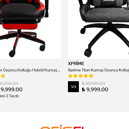
XPRİME
Xprime Tyler Oyuncu Koltuğu Hybrid Kumaş Kırmızı
Xprime Titan Kumaş Oyuncu Koltuğ
20,999.00
₺ 10,999.00
%
9
19,999.00
₺ 9,999.00
imi 2 Tercih