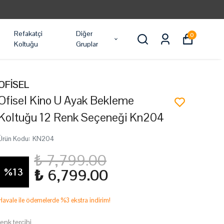
Refakatçi
Diğer
0
Koltuğu
Gruplar
OFİSEL
Ofisel Kino U Ayak Bekleme
Koltuğu 12 Renk Seçeneği Kn204
Ürün Kodu
:
KN204
₺ 7,799.00
%
13
₺ 6,799.00
Havale ile ödemelerde %3 ekstra indirim!
renk tercihi