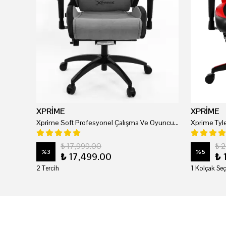
XPRİME
XPRİME
Xprime Soft Profesyonel Çalışma Ve Oyuncu Koltuğu
₺ 17,999.00
₺ 
%
3
%
5
₺ 17,499.00
₺ 
2 Tercih
1 Kolçak Seç