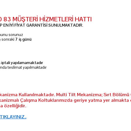
10 83 MÜŞTERİ HİZMETLERİ HATTI
 EN İYİ FİYAT GARANTİSİ SUNULMAKTADIR.
umunu sorunuz
n sonraki
7 iş günü
ş iptali yapılamamaktadır
ında teslimat yapılmaktadır
ekanizma Kullanılmaktadır. Multi Tilt Mekanizma; Sırt Bölümü 
kanizmalı Çalışma Koltuklarımızda geriye yatma yer almakta 
 özelliğidir.
 TIKLAYINIZ..