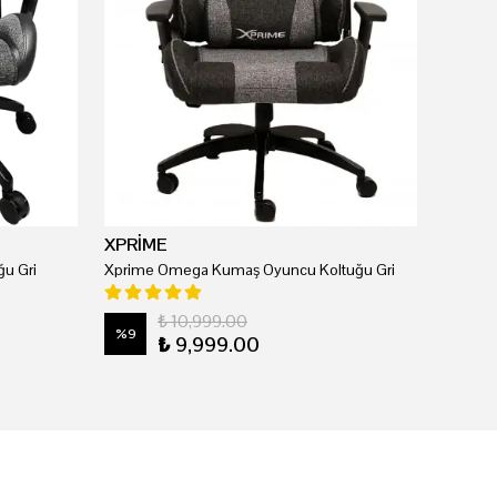
XPRİME
u Gri
Xprime Omega Kumaş Oyuncu Koltuğu Gri
₺ 10,999.00
%
9
₺ 9,999.00