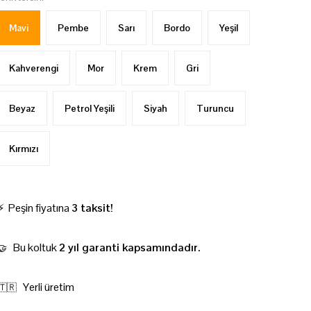
Mavi
Pembe
Sarı
Bordo
Yeşil
Kahverengi
Mor
Krem
Gri
Beyaz
Petrol Yeşili
Siyah
Turuncu
Kırmızı
⚡ Peşin fiyatına
3 taksit!
Bu koltuk
2 yıl garanti kapsamındadır.
🤝
Yerli üretim
🇹🇷