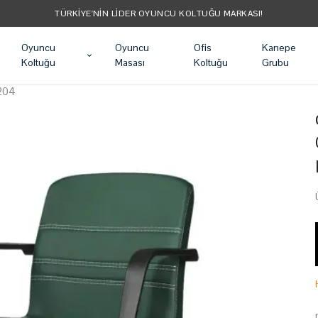
TÜRKIYE'NIN LIDER OYUNCU KOLTUĞU MARKASI!
Oyuncu
Oyuncu
Ofis
Kanepe
Koltuğu
Masası
Koltuğu
Grubu
n204