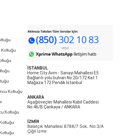
ltuğu
 Koltuğu
oltuğu
İSTANBUL
ltuğu
Home City Avm - Sanayi Mahallesi E5
Bağlantı yolu bulvarı No:20/172 Kat:1
ltuğu
Mağaza:172 Pendik İstanbul
uncu Koltuğu
ANKARA
ı
Aşağıöveçler Mahallesi Kabil Caddesi
No:46/B Çankaya / ANKARA
cu Koltuğu
İZMİR
Koltuğu
Balatçık Mahallesi 8788/7 Sok. No:3/A
Çiğli İzmir
Koltuğu