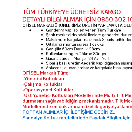
TÜM TÜRKİYE'YE ÜCRETSİZ KARGO
DETAYLI BİLGİ ALMAK İÇİN 0850 302 
OFİSEL MARKALI ÜRÜNLERİMİZ ÜRETİM YAPILMAKTA OLUP
Gönderim yapılabilen yerler:
Tüm Türkiye
Şehir merkezi dışındaki ilçelere gönderim dur
Maksimum kargolanma süresi: Sipariş tarihinde
Ortalama montaj süresi: 1 dakika
Genişlik: 60cm Derinlik: 58cm
Kullanılan sünger: Dökme Sünger
Garanti süresi - Menşei: 24 Ay - Yerli
Sipariş bazlı üretim-tedarik yapıldığından sipari
Anlaşmalı olunan ambar ve kargolarla bina kapıs
OFİSEL Markalı Tüm;
-Yönetici Koltukları
-Çalışma Koltukları
-Operasyonel Koltuklar
-Üst Yönetici Koltukları Modellerinde Multi Tilt M
durmasını sağlayabildiğiniz mekanizmadır. Tilt Me
Modellerinde en çok aranan özellik geriye yaslanma
TOPTAN ALIMLAR İÇİ İLETİŞİME GEÇİNİZ..
Sandalye Koltuk modellerinde Faydalı Bilgiler için