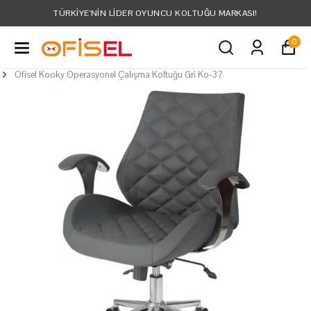
TÜRKIYE'NIN LIDER OYUNCU KOLTUĞU MARKASI!
0
Ofisel Kooky Operasyonel Çalışma Koltuğu Gri Ko-37