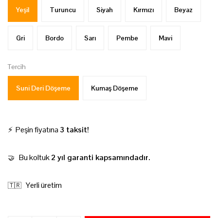
Yeşil
Turuncu
Siyah
Kırmızı
Beyaz
Gri
Bordo
Sarı
Pembe
Mavi
Tercih
Suni Deri Döşeme
Kumaş Döşeme
⚡ Peşin fiyatına
3 taksit!
Bu koltuk
2 yıl garanti kapsamındadır.
🤝
Yerli üretim
🇹🇷