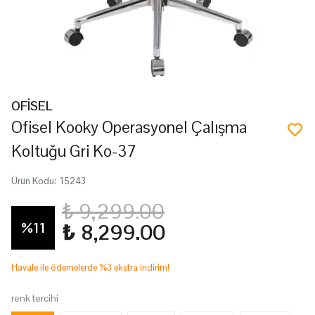
OFİSEL
Ofisel Kooky Operasyonel Çalışma
Koltuğu Gri Ko-37
Ürün Kodu
:
15243
₺ 9,299.00
%
11
₺ 8,299.00
Havale ile ödemelerde %3 ekstra indirim!
renk tercihi