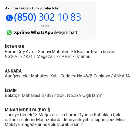
İSTANBUL
Home City Avm - Sanayi Mahallesi E5 Bağlantı yolu bulvarı
No:20/172 Kat:1 Mağaza:172 Pendik İstanbul
ANKARA
Aşağıöveçler Mahallesi Kabil Caddesi No:46/B Çankaya / ANKARA
İZMİR
Balatçık Mahallesi 8788/7 Sok. No:3/A Çiğli İzmir
MİNAR MOBİLYA (BAYİİ)
Türkiye Geneli 18 Mağazası ile xPrime Oyuncu Koltukları Çok
satan ürünlerini Mağazalarda deneyimleyebilir siparişinizi Minar
Mobilya mağazalarında oluşturabilirsiniz.