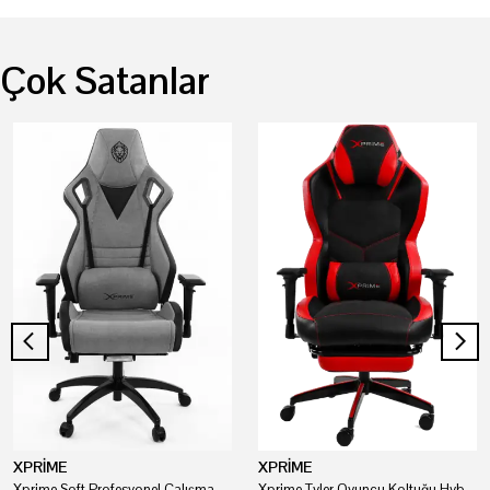
Çok Satanlar
XPRİME
XPRİME
Xprime Soft Profesyonel Çalışma Ve Oyuncu Koltuğu
Xprime Tyler Oyuncu Koltuğu Hybrid Kumaş Kırmızı