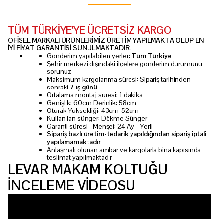
TÜM TÜRKİYE'YE ÜCRETSİZ KARGO
OFİSEL MARKALI ÜRÜNLERİMİZ ÜRETİM YAPILMAKTA OLUP EN
İYİ FİYAT GARANTİSİ SUNULMAKTADIR.
Gönderim yapılabilen yerler:
Tüm Türkiye
Şehir merkezi dışındaki ilçelere gönderim durumunu
sorunuz
Maksimum kargolanma süresi: Sipariş tarihinden
sonraki
7 iş günü
Ortalama montaj süresi: 1 dakika
Genişlik: 60cm Derinlik: 58cm
Oturak Yüksekliği: 43cm-52cm
Kullanılan sünger: Dökme Sünger
Garanti süresi - Menşei: 24 Ay - Yerli
Sipariş bazlı üretim-tedarik yapıldığından sipariş iptali
yapılamamaktadır
Anlaşmalı olunan ambar ve kargolarla bina kapısında
teslimat yapılmaktadır
LEVAR MAKAM KOLTUĞU
İNCELEME VİDEOSU