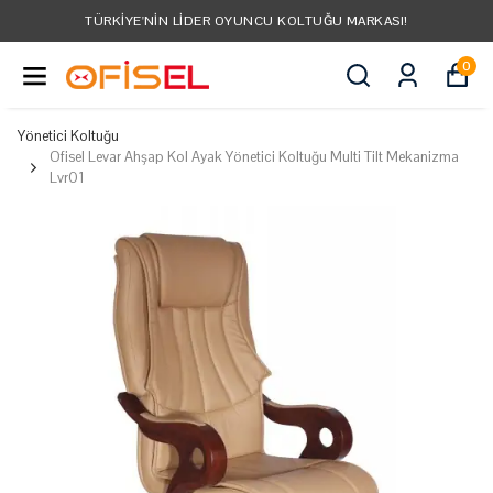
TÜRKIYE'NIN LIDER OYUNCU KOLTUĞU MARKASI!
0
Yönetici Koltuğu
Ofisel Levar Ahşap Kol Ayak Yönetici Koltuğu Multi Tilt Mekanizma
Lvr01