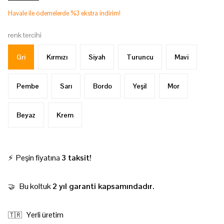
Havale ile ödemelerde %3 ekstra indirim!
renk tercihi
Gri
Kırmızı
Siyah
Turuncu
Mavi
Pembe
Sarı
Bordo
Yeşil
Mor
Beyaz
Krem
⚡ Peşin fiyatına
3 taksit!
Bu koltuk
2 yıl garanti kapsamındadır.
🤝
Yerli üretim
🇹🇷