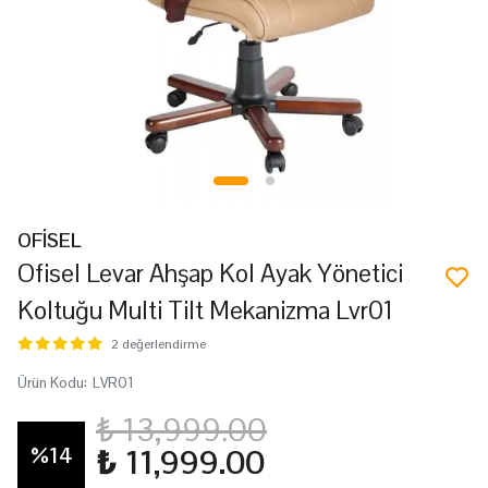
OFİSEL
Ofisel Levar Ahşap Kol Ayak Yönetici
Koltuğu Multi Tilt Mekanizma Lvr01
2 değerlendirme
Ürün Kodu
:
LVR01
₺ 13,999.00
%
14
₺ 11,999.00