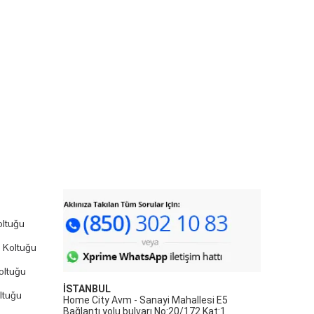
ltuğu
 Koltuğu
oltuğu
İSTANBUL
ltuğu
Home City Avm - Sanayi Mahallesi E5
Bağlantı yolu bulvarı No:20/172 Kat:1