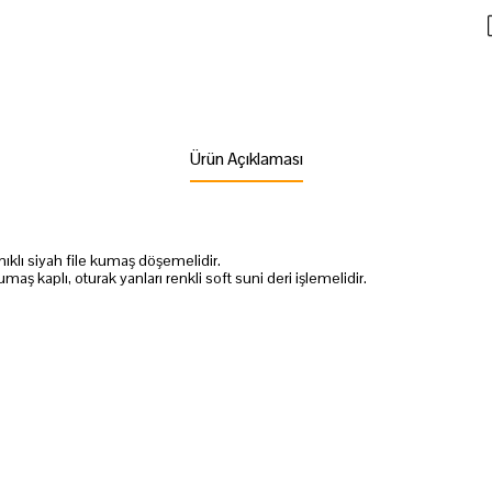
Ürün Açıklaması
anıklı siyah file kumaş döşemelidir.
aş kaplı, oturak yanları renkli soft suni deri işlemelidir.