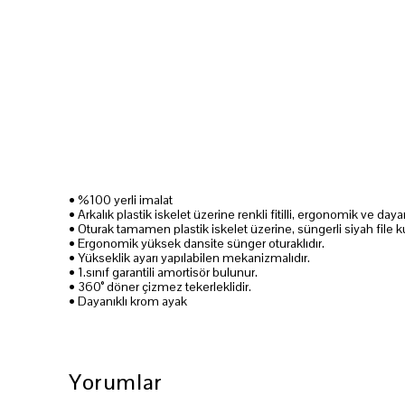
• %100 yerli imalat
• Arkalık plastik iskelet üzerine renkli fitilli, ergonomik ve day
• Oturak tamamen plastik iskelet üzerine, süngerli siyah file kum
• Ergonomik yüksek dansite sünger oturaklıdır.
• Yükseklik ayarı yapılabilen mekanizmalıdır.
• 1.sınıf garantili amortisör bulunur.
• 360° döner çizmez tekerleklidir.
• Dayanıklı krom ayak
Yorumlar