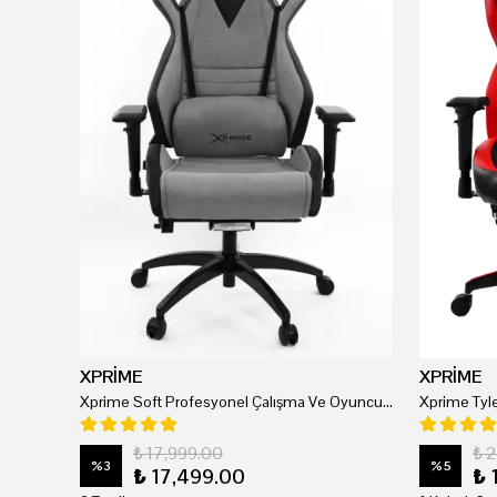
XPRİME
XPRİME
Xprime Soft Profesyonel Çalışma Ve Oyuncu Koltuğu
₺ 17,999.00
₺ 
%
3
%
5
₺ 17,499.00
₺ 