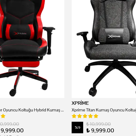
XPRİME
Xprime Tyler Oyuncu Koltuğu Hybrid Kumaş Kırmızı
Xprime Titan Kumaş Oyuncu Koltuğ
20,999.00
₺ 10,999.00
%
9
19,999.00
₺ 9,999.00