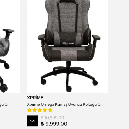
XPRİME
u Gri
Xprime Omega Kumaş Oyuncu Koltuğu Gri
₺ 10,999.00
%
9
₺ 9,999.00