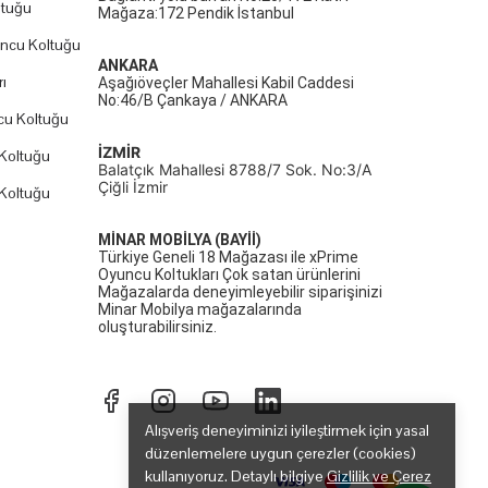
ltuğu
Mağaza:172 Pendik İstanbul
uncu Koltuğu
ANKARA
ı
Aşağıöveçler Mahallesi Kabil Caddesi
No:46/B Çankaya / ANKARA
cu Koltuğu
İZMİR
Koltuğu
Balatçık Mahallesi 8788/7 Sok. No:3/A
Çiğli İzmir
Koltuğu
MİNAR MOBİLYA (BAYİİ)
Türkiye Geneli 18 Mağazası ile xPrime
Oyuncu Koltukları Çok satan ürünlerini
Mağazalarda deneyimleyebilir siparişinizi
Minar Mobilya mağazalarında
oluşturabilirsiniz.
Alışveriş deneyiminizi iyileştirmek için yasal
düzenlemelere uygun çerezler (cookies)
kullanıyoruz. Detaylı bilgiye
Gizlilik ve Çerez