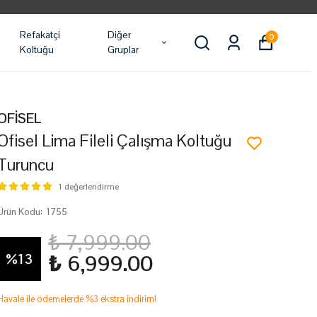
Refakatçi
Diğer
0
Koltuğu
Gruplar
OFİSEL
Ofisel Lima Fileli Çalışma Koltuğu
Turuncu
1 değerlendirme
Ürün Kodu
:
1755
₺ 7,999.00
%
13
₺ 6,999.00
Havale ile ödemelerde %3 ekstra indirim!