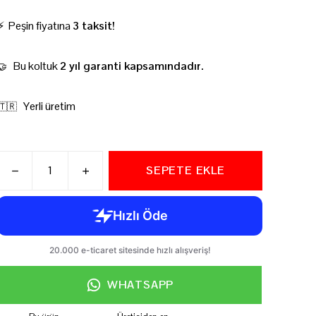
⚡ Peşin fiyatına
3 taksit!
Bu koltuk
2 yıl garanti kapsamındadır.
🤝
Yerli üretim
🇹🇷
SEPETE EKLE
WHATSAPP