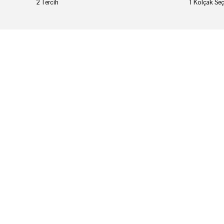
2 Tercih
1 Kolçak Seç