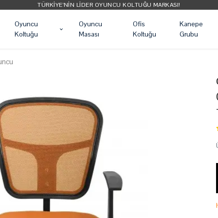
TÜRKIYE'NIN LIDER OYUNCU KOLTUĞU MARKASI!
Oyuncu
Oyuncu
Ofis
Kanepe
Koltuğu
Masası
Koltuğu
Grubu
runcu