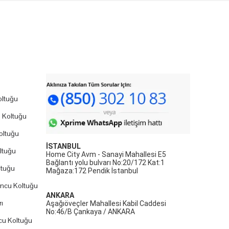
ltuğu
 Koltuğu
oltuğu
İSTANBUL
ltuğu
Home City Avm - Sanayi Mahallesi E5
Bağlantı yolu bulvarı No:20/172 Kat:1
ltuğu
Mağaza:172 Pendik İstanbul
uncu Koltuğu
ANKARA
ı
Aşağıöveçler Mahallesi Kabil Caddesi
No:46/B Çankaya / ANKARA
cu Koltuğu