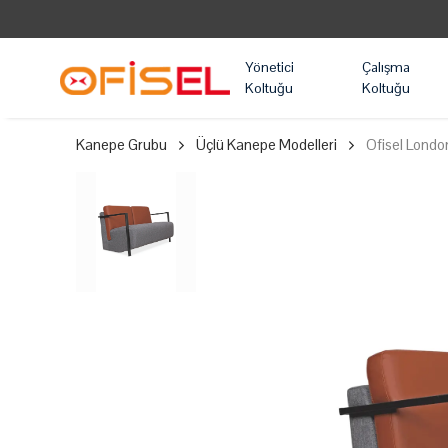
Yönetici
Çalışma
Koltuğu
Koltuğu
Kanepe Grubu
Üçlü Kanepe Modelleri
Ofisel Londo