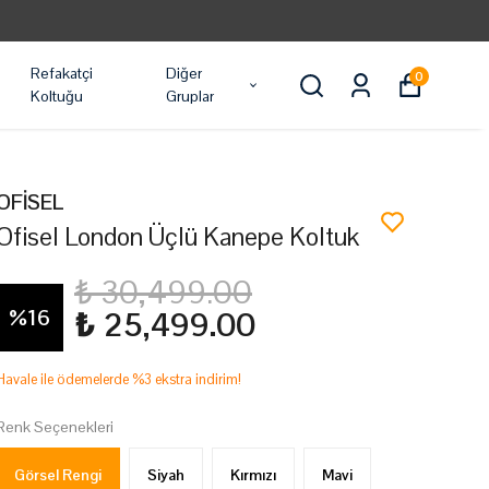
Refakatçi
Diğer
0
Koltuğu
Gruplar
OFİSEL
Ofisel London Üçlü Kanepe Koltuk
₺ 30,499.00
%
16
₺ 25,499.00
Havale ile ödemelerde %3 ekstra indirim!
Renk Seçenekleri
Görsel Rengi
Siyah
Kırmızı
Mavi