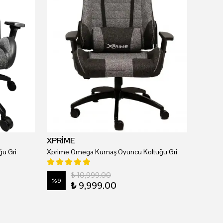
XPRİME
u Gri
Xprime Omega Kumaş Oyuncu Koltuğu Gri
₺ 10,999.00
%
9
₺ 9,999.00