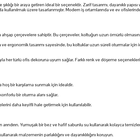
ıklığı bir araya getiren ideal bir seçenektir. Zarif tasarımı, dayanıklı yapısı
a kullanılmak üzere tasarlanmıştır. Modern iş ortamlarında ve ev ofislerind
 ahşap çerçevelere sahiptir. Bu çerçeveler, koltuğun uzun ömürlü olmasını s
ergonomik tasarımı sayesinde, bu koltuklar uzun süreli oturmalar için ideal
rıyla her türlü ofis dekoruna uyum sağlar. Farklı renk ve döşeme seçenekleri
ra hoş bir karşılama sunmak için idealdir.
konforlu bir oturma alanı sağlar.
rini daha keyifli hale getirmek için kullanılabilir.
 arındırın. Yumuşak bir bez ve hafif sabunlu su kullanarak kolayca temizlen
llanarak malzemenin parlaklığını ve dayanıklılığını koruyun.