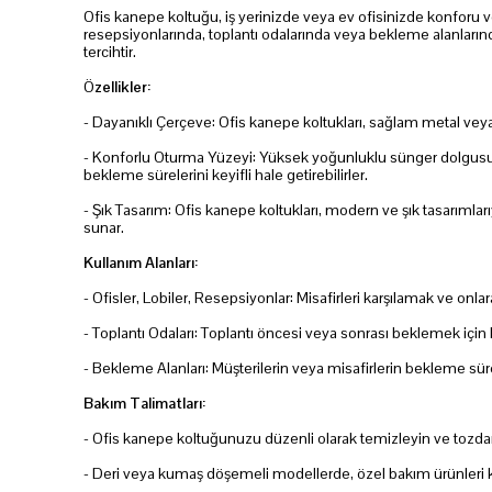
Ofis kanepe koltuğu, iş yerinizde veya ev ofisinizde konforu ve ş
resepsiyonlarında, toplantı odalarında veya bekleme alanlarınd
tercihtir.
Ö
zellikler:
- Dayanıklı Çerçeve: Ofis kanepe koltukları, sağlam metal veya
- Konforlu Oturma Yüzeyi: Yüksek yoğunluklu sünger dolgusu ve 
bekleme sürelerini keyifli hale getirebilirler.
- Şık Tasarım: Ofis kanepe koltukları, modern ve şık tasarımla
sunar.
Kullanım Alanları:
- Ofisler, Lobiler, Resepsiyonlar: Misafirleri karşılamak ve onla
- Toplantı Odaları: Toplantı öncesi veya sonrası beklemek için 
- Bekleme Alanları: Müşterilerin veya misafirlerin bekleme sürele
Bakım Talimatları:
- Ofis kanepe koltuğunuzu düzenli olarak temizleyin ve tozdan
- Deri veya kumaş döşemeli modellerde, özel bakım ürünleri ku