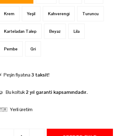
Krem
Yeşil
Kahverengi
Turuncu
Karteladan Talep
Beyaz
Lila
Pembe
Gri
⚡ Peşin fiyatına
3 taksit!
Bu koltuk
2 yıl garanti kapsamındadır.
🤝
Yerli üretim
🇹🇷