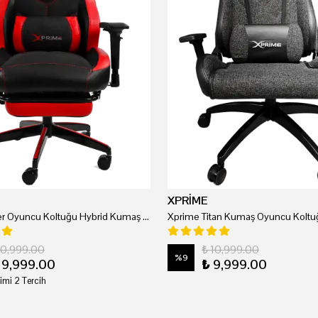
XPRİME
Xprime Tyler Oyuncu Koltuğu Hybrid Kumaş Kırmızı
Xprime Titan Kumaş Oyuncu Koltuğ
20,999.00
₺ 10,999.00
%
9
19,999.00
₺ 9,999.00
imi 2 Tercih