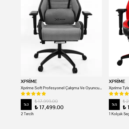
XPRİME
XPRİME
Xprime Soft Profesyonel Çalışma Ve Oyuncu Koltuğu
₺ 17,999.00
₺ 
%
3
%
5
₺ 17,499.00
₺ 
2 Tercih
1 Kolçak Seç