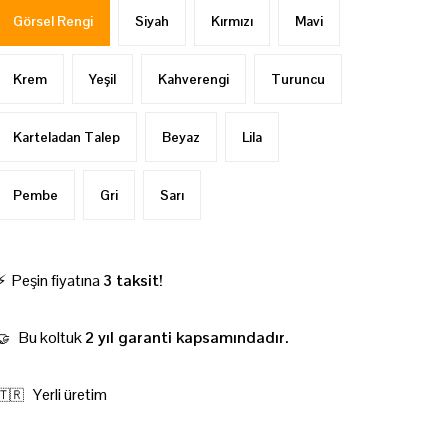
Görsel Rengi
Siyah
Kırmızı
Mavi
Krem
Yeşil
Kahverengi
Turuncu
Karteladan Talep
Beyaz
Lila
Pembe
Gri
Sarı
⚡ Peşin fiyatına
3 taksit!
Bu koltuk
2 yıl garanti kapsamındadır.
🤝
Yerli üretim
🇹🇷