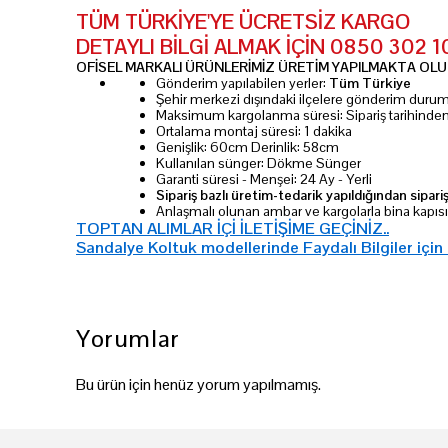
TÜM TÜRKİYE'YE ÜCRETSİZ KARGO
DETAYLI BİLGİ ALMAK İÇİN 0850 302 
OFİSEL MARKALI ÜRÜNLERİMİZ ÜRETİM YAPILMAKTA OLUP
Gönderim yapılabilen yerler:
Tüm Türkiye
Şehir merkezi dışındaki ilçelere gönderim dur
Maksimum kargolanma süresi: Sipariş tarihinde
Ortalama montaj süresi: 1 dakika
Genişlik: 60cm Derinlik: 58cm
Kullanılan sünger: Dökme Sünger
Garanti süresi - Menşei: 24 Ay - Yerli
Sipariş bazlı üretim-tedarik yapıldığından sipari
Anlaşmalı olunan ambar ve kargolarla bina kapıs
TOPTAN ALIMLAR İÇİ İLETİŞİME GEÇİNİZ..
Sandalye Koltuk modellerinde Faydalı Bilgiler için
Yorumlar
Bu ürün için henüz yorum yapılmamış.