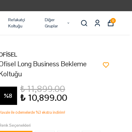
TÜM ÜRÜNLER ÜCRETSIZ KARGO
Refakatçi
Diğer
0
Koltuğu
Gruplar
OFİSEL
Ofisel Long Business Bekleme
Koltuğu
₺ 11,899.00
%
8
₺ 10,899.00
Havale ile ödemelerde %3 ekstra indirim!
Renk Seçenekleri