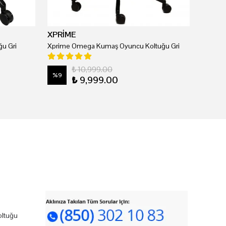
XPRİME
u Gri
Xprime Omega Kumaş Oyuncu Koltuğu Gri
₺ 10,999.00
%
9
₺ 9,999.00
ltuğu