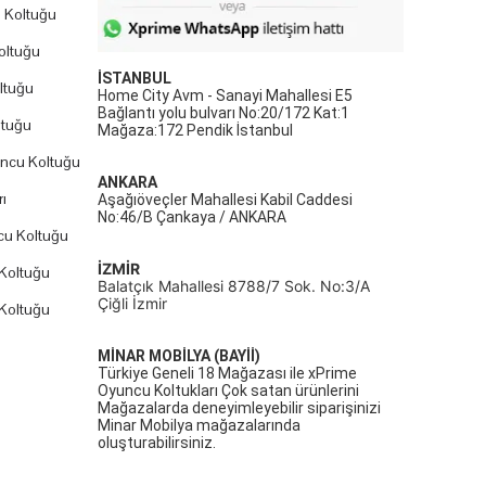
 Koltuğu
oltuğu
İSTANBUL
ltuğu
Home City Avm - Sanayi Mahallesi E5
Bağlantı yolu bulvarı No:20/172 Kat:1
ltuğu
Mağaza:172 Pendik İstanbul
uncu Koltuğu
ANKARA
ı
Aşağıöveçler Mahallesi Kabil Caddesi
No:46/B Çankaya / ANKARA
cu Koltuğu
İZMİR
Koltuğu
Balatçık Mahallesi 8788/7 Sok. No:3/A
Çiğli İzmir
Koltuğu
MİNAR MOBİLYA (BAYİİ)
Türkiye Geneli 18 Mağazası ile xPrime
Oyuncu Koltukları Çok satan ürünlerini
Mağazalarda deneyimleyebilir siparişinizi
Minar Mobilya mağazalarında
oluşturabilirsiniz.