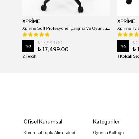
XPRİME
XPRİME
Xprime Soft Profesyonel Çalışma Ve Oyuncu Koltuğu
₺ 17,999.00
₺ 
%
3
%
5
₺ 17,499.00
₺ 
2 Tercih
1 Kolçak Seç
Ofisel Kurumsal
Kategoriler
Kurumsal Toplu Alım Talebi
Oyuncu Koltuğu