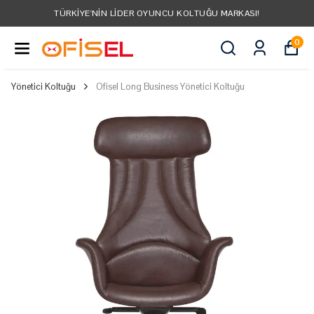
TÜRKIYE'NIN LIDER OYUNCU KOLTUĞU MARKASI!
0
Yönetici Koltuğu
Ofisel Long Business Yönetici Koltuğu