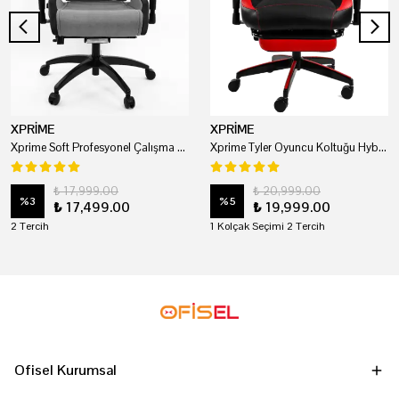
XPRİME
XPRİME
Xprime Soft Profesyonel Çalışma Ve Oyuncu Koltuğu
Xprime Tyler Oyuncu Koltuğu Hybrid Kumaş Kırmızı
₺ 17,999.00
₺ 20,999.00
%
3
%
5
₺ 17,499.00
₺ 19,999.00
2 Tercih
1 Kolçak Seçimi 2 Tercih
Ofisel Kurumsal