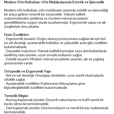
Modern Ofis Koltukları: Ofis Mobilyalarında Estetik ve İşlevsellik
Modern ofis koltukları, ofis mobilyaları arasında estetik ve işlevselliği
bir araya getiren önemli bir seçenektir. Yüksek kaliteli
malzemelerden üretilmiş ve modern mimari projelerin
gerekliliklerine uygun olarak tasarlanmıştır. Ergonomik yapısı ve şık
çizgileriyle öne çıkarlar.
Ürün Özellikleri:
- Ergonomik tasarım: Doğru oturuş pozisyonunu sağlamak için bel
ve sırt desteği, ayarlanabilir kolluklar ve yükseklik ayarı gibi özellikler
bulunmaktadır.
- Dayanıklı malzeme: Yüksek kaliteli kumaşlar veya deri kullanılarak
üretilmiş olan ürünler, uzun ömürlü kullanım sağlar.
- Estetik tasarım: Modern mimari projelerle uyumlu, şık ve çağdaş
görünümleri vardır.
Ortopedik ve Ergonomik Yapı:
- Bel ve sırt desteği: Omurgayı destekler, uzun süreli oturmalarda
rahatlık sağlar.
- Ayarlanabilir özellikler: Kullanıcının ihtiyaçlarına göre
kişiselleştirilebilir özellikler bulunmaktadır.
Temizlik Bilgisi:
- Kumaş kaplamalı ürünler: Düzenli vakumlama ve hafif nemli bir
bezle silme ile temizlenebilir.
- Deri kaplamalı ürünler: Deri temizleyici ve nemli bir bez kullanılarak
temizlenebilir.