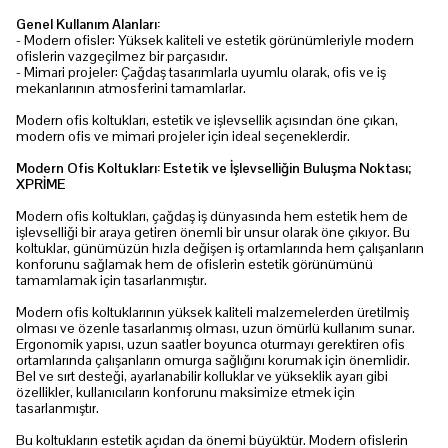
Genel Kullanım Alanları:
- Modern ofisler: Yüksek kaliteli ve estetik görünümleriyle modern
ofislerin vazgeçilmez bir parçasıdır.
- Mimari projeler: Çağdaş tasarımlarla uyumlu olarak, ofis ve iş
mekanlarının atmosferini tamamlarlar.
Modern ofis koltukları, estetik ve işlevsellik açısından öne çıkan,
modern ofis ve mimari projeler için ideal seçeneklerdir.
Modern Ofis Koltukları: Estetik ve İşlevselliğin Buluşma Noktası;
XPRİME
Modern ofis koltukları, çağdaş iş dünyasında hem estetik hem de
işlevselliği bir araya getiren önemli bir unsur olarak öne çıkıyor. Bu
koltuklar, günümüzün hızla değişen iş ortamlarında hem çalışanların
konforunu sağlamak hem de ofislerin estetik görünümünü
tamamlamak için tasarlanmıştır.
Modern ofis koltuklarının yüksek kaliteli malzemelerden üretilmiş
olması ve özenle tasarlanmış olması, uzun ömürlü kullanım sunar.
Ergonomik yapısı, uzun saatler boyunca oturmayı gerektiren ofis
ortamlarında çalışanların omurga sağlığını korumak için önemlidir.
Bel ve sırt desteği, ayarlanabilir kolluklar ve yükseklik ayarı gibi
özellikler, kullanıcıların konforunu maksimize etmek için
tasarlanmıştır.
Bu koltukların estetik açıdan da önemi büyüktür. Modern ofislerin