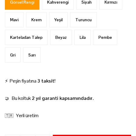
Görsel Rengi
Kahverengi
Siyah
Kırmızı
Mavi
Krem
Yeşil
Turuncu
Karteladan Talep
Beyaz
Lila
Pembe
Gri
Sarı
⚡ Peşin fiyatına
3 taksit!
Bu koltuk
2 yıl garanti kapsamındadır.
🤝
Yerli üretim
🇹🇷