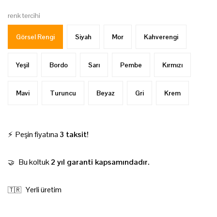
renk tercihi
Görsel Rengi
Siyah
Mor
Kahverengi
Yeşil
Bordo
Sarı
Pembe
Kırmızı
Mavi
Turuncu
Beyaz
Gri
Krem
⚡ Peşin fiyatına
3 taksit!
Bu koltuk
2 yıl garanti kapsamındadır.
🤝
Yerli üretim
🇹🇷