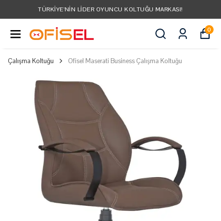
N LIDER OYUNCU KOLTUĞU MARKASI!
TÜM
0
Çalışma Koltuğu
Ofisel Maserati Business Çalışma Koltuğu