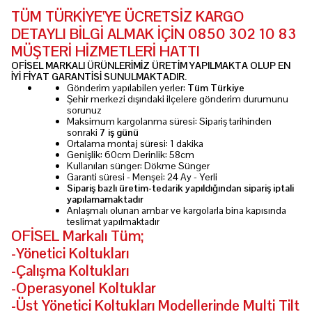
TÜM TÜRKİYE'YE ÜCRETSİZ KARGO
DETAYLI BİLGİ ALMAK İÇİN 0850 302 10 83
MÜŞTERİ HİZMETLERİ HATTI
OFİSEL MARKALI ÜRÜNLERİMİZ ÜRETİM YAPILMAKTA OLUP EN
İYİ FİYAT GARANTİSİ SUNULMAKTADIR.
Gönderim yapılabilen yerler:
Tüm Türkiye
Şehir merkezi dışındaki ilçelere gönderim durumunu
sorunuz
Maksimum kargolanma süresi: Sipariş tarihinden
sonraki
7 iş günü
Ortalama montaj süresi: 1 dakika
Genişlik: 60cm Derinlik: 58cm
Kullanılan sünger: Dökme Sünger
Garanti süresi - Menşei: 24 Ay - Yerli
Sipariş bazlı üretim-tedarik yapıldığından sipariş iptali
yapılamamaktadır
Anlaşmalı olunan ambar ve kargolarla bina kapısında
teslimat yapılmaktadır
OFİSEL Markalı Tüm;
-Yönetici Koltukları
-Çalışma Koltukları
-Operasyonel Koltuklar
-Üst Yönetici Koltukları Modellerinde Multi Tilt