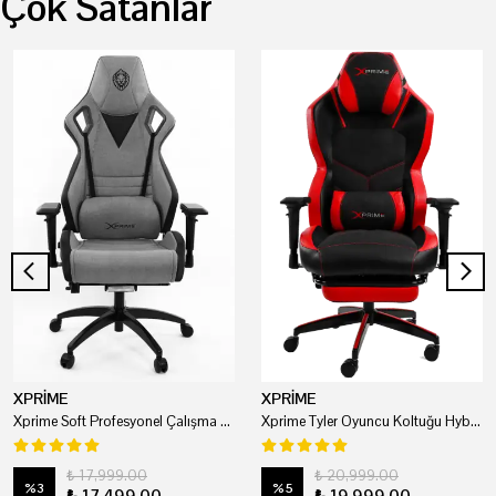
Çok Satanlar
XPRİME
XPRİME
Xprime Soft Profesyonel Çalışma Ve Oyuncu Koltuğu
Xprime Tyler Oyuncu Koltuğu Hybrid Kumaş Kırmızı
₺ 17,999.00
₺ 20,999.00
%
3
%
5
₺ 17,499.00
₺ 19,999.00