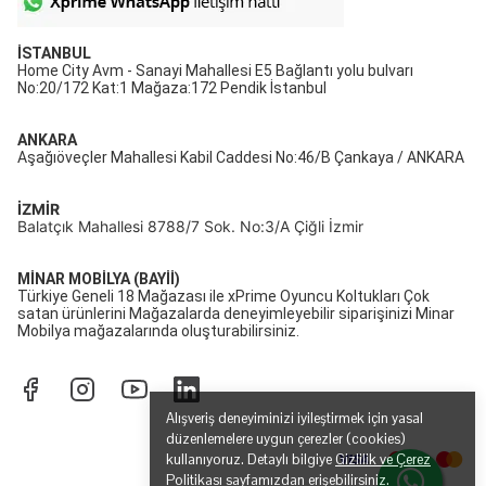
İSTANBUL
Home City Avm - Sanayi Mahallesi E5 Bağlantı yolu bulvarı
No:20/172 Kat:1 Mağaza:172 Pendik İstanbul
ANKARA
Aşağıöveçler Mahallesi Kabil Caddesi No:46/B Çankaya / ANKARA
İZMİR
Balatçık Mahallesi 8788/7 Sok. No:3/A Çiğli İzmir
MİNAR MOBİLYA (BAYİİ)
Türkiye Geneli 18 Mağazası ile xPrime Oyuncu Koltukları Çok
satan ürünlerini Mağazalarda deneyimleyebilir siparişinizi Minar
Mobilya mağazalarında oluşturabilirsiniz.
Alışveriş deneyiminizi iyileştirmek için yasal
düzenlemelere uygun çerezler (cookies)
kullanıyoruz. Detaylı bilgiye
Gizlilik ve Çerez
Politikası
sayfamızdan erişebilirsiniz.