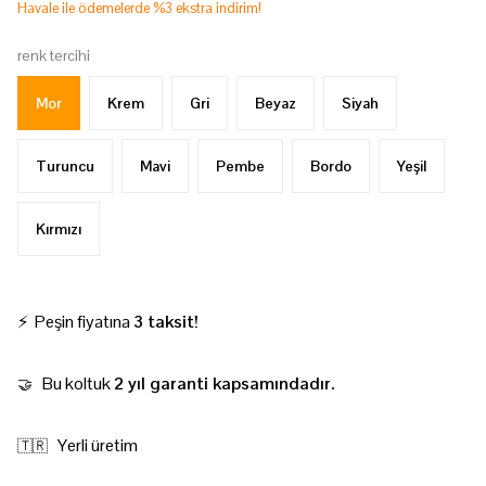
Havale ile ödemelerde %3 ekstra indirim!
renk tercihi
Mor
Krem
Gri
Beyaz
Siyah
Turuncu
Mavi
Pembe
Bordo
Yeşil
Kırmızı
⚡ Peşin fiyatına
3 taksit!
Bu koltuk
2 yıl garanti kapsamındadır.
🤝
Yerli üretim
🇹🇷