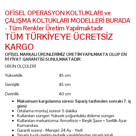
OFİSEL OPERASYON KOLTUKLARI ve
ÇALIŞMA KOLTUKLARI MODELLERİ BURADA
- Tüm Renkler Üretim Yapılmaktadır
TÜM TÜRKİYE'YE ÜCRETSİZ
KARGO
OFİSEL MARKALI ÜRÜNLERİMİZ ÜRETİM YAPILMAKTA OLUP EN
İYİ FİYAT GARANTİSİ SUNULMAKTADIR.
ÜRÜN ÖLÇÜLERİ
Yükseklik
45 cm
Genişlik
45 cm
Derinlik
40 cm
Maksimum kargolanma süresi: Sipariş tarihinden sonraki 7. iş
günü
Ortalama montaj süresi: 5 dakika
Kullanılan sünger: Yüksek yoğunluklu dökme sünger
Kullanılan mekanizma: Amortisör + Beşik Şase + Sertlik Ayar
Kumandası
Garanti süresi - Menşei: 24 Ay - Yerli
Sipariş bazlı üretim-tedarik yapıldığından sipariş iptali