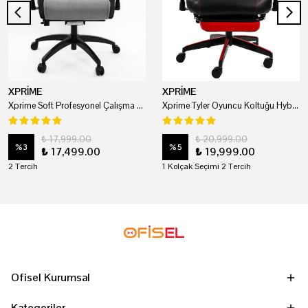
XPRİME
XPRİME
Xprime Soft Profesyonel Çalışma Ve Oyuncu Koltuğu
Xprime Tyler Oyuncu Koltuğu Hybrid Kumaş Kırmızı
₺ 17,999.00
₺ 20,999.00
%
3
%
5
₺ 17,499.00
₺ 19,999.00
2 Tercih
1 Kolçak Seçimi 2 Tercih
Ofisel Kurumsal
Kategoriler