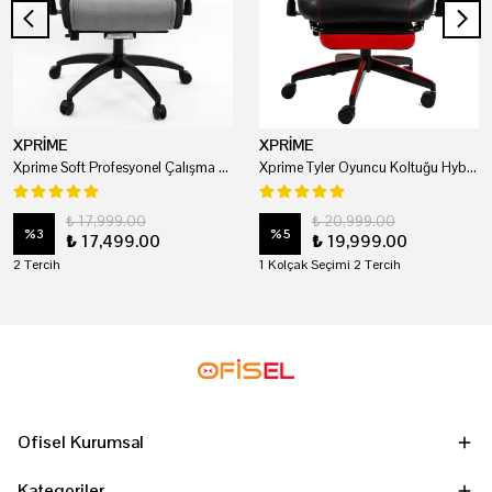
XPRİME
XPRİME
Xprime Soft Profesyonel Çalışma Ve Oyuncu Koltuğu
Xprime Tyler Oyuncu Koltuğu Hybrid Kumaş Kırmızı
₺ 17,999.00
₺ 20,999.00
%
3
%
5
₺ 17,499.00
₺ 19,999.00
2 Tercih
1 Kolçak Seçimi 2 Tercih
Ofisel Kurumsal
Kategoriler