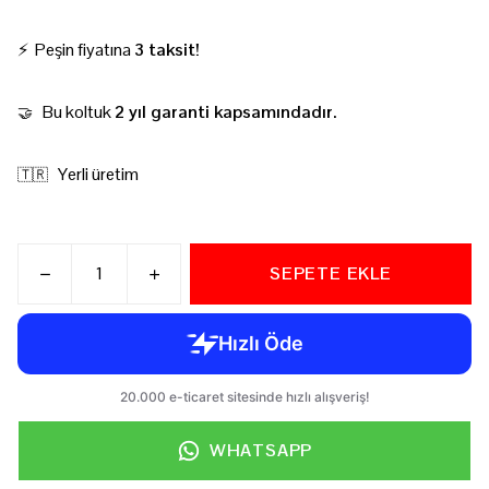
⚡ Peşin fiyatına
3 taksit!
Bu koltuk
2 yıl garanti kapsamındadır.
🤝
Yerli üretim
🇹🇷
SEPETE EKLE
WHATSAPP