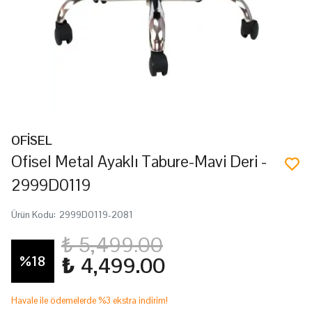
OFİSEL
Ofisel Metal Ayaklı Tabure-Mavi Deri -
2999D0119
Ürün Kodu
:
2999D0119-2081
₺ 5,499.00
%
18
₺ 4,499.00
Havale ile ödemelerde %3 ekstra indirim!