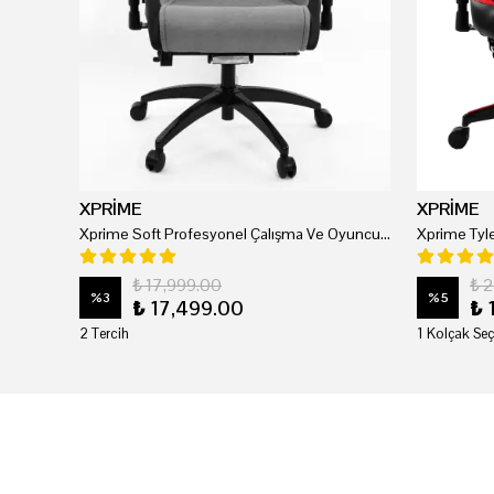
XPRİME
XPRİME
Xprime Soft Profesyonel Çalışma Ve Oyuncu Koltuğu
₺ 17,999.00
₺ 
%
3
%
5
₺ 17,499.00
₺ 
2 Tercih
1 Kolçak Seç