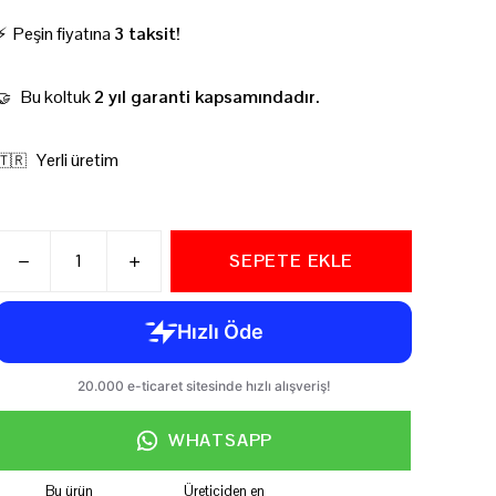
⚡ Peşin fiyatına
3 taksit!
Bu koltuk
2 yıl garanti kapsamındadır.
🤝
Yerli üretim
🇹🇷
SEPETE EKLE
WHATSAPP
Bu ürün
Üreticiden en