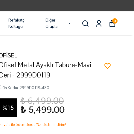
Refakatçi
Diğer
0
Koltuğu
Gruplar
OFİSEL
Ofisel Metal Ayaklı Tabure-Mavi
Deri - 2999D0119
Ürün Kodu
:
2999D0119-480
₺ 6,499.00
%
15
₺ 5,499.00
Havale ile ödemelerde %3 ekstra indirim!