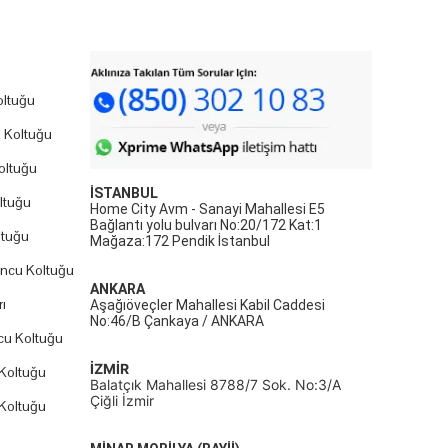
ltuğu
 Koltuğu
oltuğu
İSTANBUL
ltuğu
Home City Avm - Sanayi Mahallesi E5
Bağlantı yolu bulvarı No:20/172 Kat:1
ltuğu
Mağaza:172 Pendik İstanbul
uncu Koltuğu
ANKARA
ı
Aşağıöveçler Mahallesi Kabil Caddesi
No:46/B Çankaya / ANKARA
cu Koltuğu
İZMİR
Koltuğu
Balatçık Mahallesi 8788/7 Sok. No:3/A
Çiğli İzmir
Koltuğu