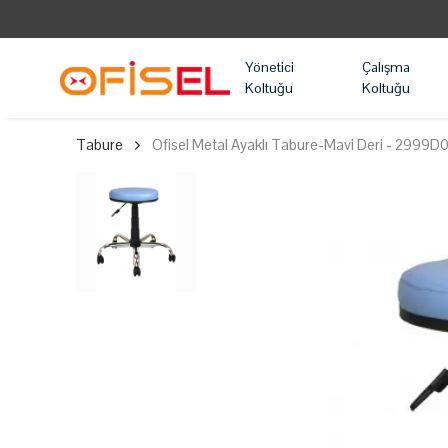
Yönetici
Çalışma
Koltuğu
Koltuğu
Tabure
Ofisel Metal Ayaklı Tabure-Mavi Deri - 2999D