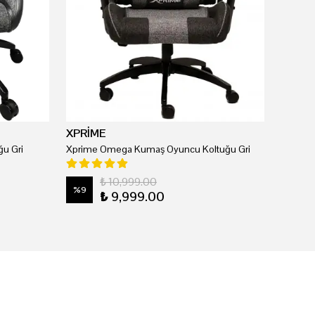
XPRİME
u Gri
Xprime Omega Kumaş Oyuncu Koltuğu Gri
₺ 10,999.00
%
9
₺ 9,999.00