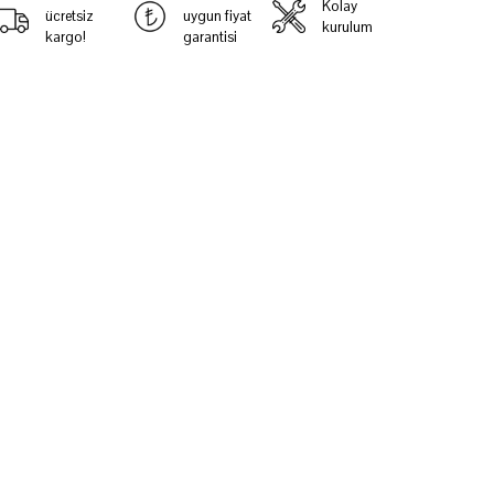
Kolay
ücretsiz
uygun fiyat
kurulum
kargo!
garantisi