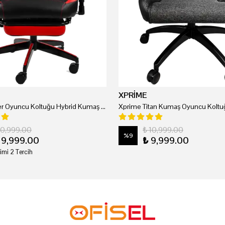
XPRİME
Xprime Tyler Oyuncu Koltuğu Hybrid Kumaş Kırmızı
Xprime Titan Kumaş Oyuncu Koltuğ
20,999.00
₺ 10,999.00
%
9
19,999.00
₺ 9,999.00
imi 2 Tercih