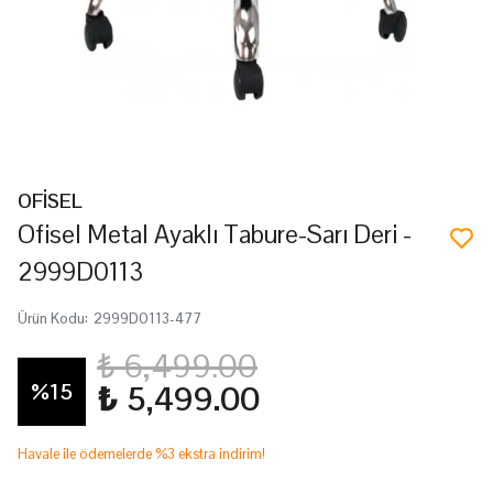
OFİSEL
Ofisel Metal Ayaklı Tabure-Sarı Deri -
2999D0113
Ürün Kodu
:
2999D0113-477
₺ 6,499.00
%
15
₺ 5,499.00
Havale ile ödemelerde %3 ekstra indirim!