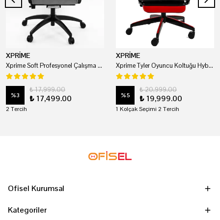
XPRİME
XPRİME
Xprime Soft Profesyonel Çalışma Ve Oyuncu Koltuğu
Xprime Tyler Oyuncu Koltuğu Hybrid Kumaş Kırmızı
₺ 17,999.00
₺ 20,999.00
%
3
%
5
₺ 17,499.00
₺ 19,999.00
2 Tercih
1 Kolçak Seçimi 2 Tercih
Ofisel Kurumsal
Kategoriler