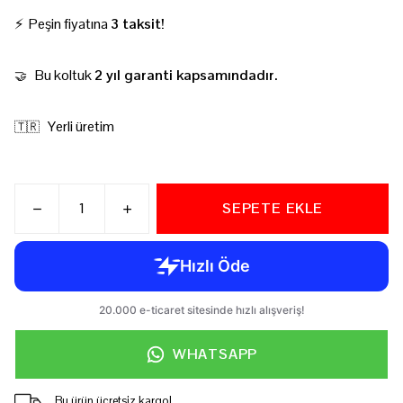
⚡ Peşin fiyatına
3 taksit!
Bu koltuk
2 yıl garanti kapsamındadır.
🤝
Yerli üretim
🇹🇷
SEPETE EKLE
WHATSAPP
Bu ürün ücretsiz kargo!