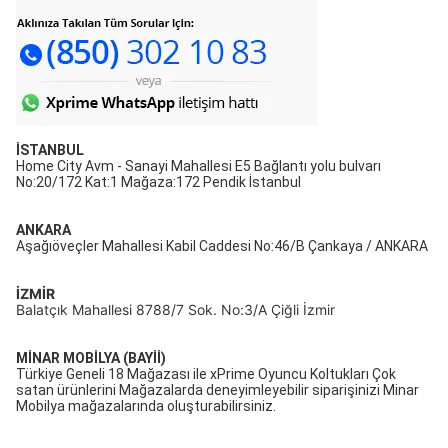
İSTANBUL
Home City Avm - Sanayi Mahallesi E5 Bağlantı yolu bulvarı
No:20/172 Kat:1 Mağaza:172 Pendik İstanbul
ANKARA
Aşağıöveçler Mahallesi Kabil Caddesi No:46/B Çankaya / ANKARA
İZMİR
Balatçık Mahallesi 8788/7 Sok. No:3/A Çiğli İzmir
MİNAR MOBİLYA (BAYİİ)
Türkiye Geneli 18 Mağazası ile xPrime Oyuncu Koltukları Çok
satan ürünlerini Mağazalarda deneyimleyebilir siparişinizi Minar
Mobilya mağazalarında oluşturabilirsiniz.