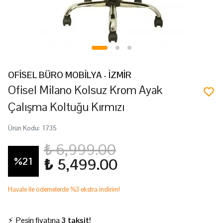
OFİSEL BÜRO MOBİLYA - İZMİR
Ofisel Milano Kolsuz Krom Ayak
Çalışma Koltuğu Kırmızı
Ürün Kodu
:
1735
₺ 6,999.00
%
21
₺ 5,499.00
Havale ile ödemelerde %3 ekstra indirim!
⚡ Peşin fiyatına
3 taksit!