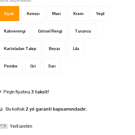
Renk Seçenekleri
Siyah
Kırmızı
Mavi
Krem
Yeşil
Kahverengi
Görsel Rengi
Turuncu
Karteladan Talep
Beyaz
Lila
Pembe
Gri
Sarı
⚡ Peşin fiyatına
3 taksit!
Bu koltuk
2 yıl garanti kapsamındadır.
🤝
Yerli üretim
🇹🇷