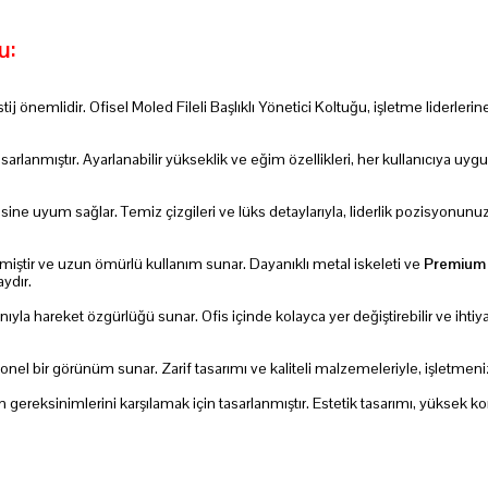
u:
stij önemlidir. Ofisel Moled Fileli Başlıklı Yönetici Koltuğu, işletme liderle
arlanmıştır. Ayarlanabilir yükseklik ve eğim özellikleri, her kullanıcıya uygu
isine uyum sağlar. Temiz çizgileri ve lüks detaylarıyla, liderlik pozisyonunu
miştir ve uzun ömürlü kullanım sunar. Dayanıklı metal iskeleti ve
Premium 
ydır.
la hareket özgürlüğü sunar. Ofis içinde kolayca yer değiştirebilir ve ihtiyac
bir görünüm sunar. Zarif tasarımı ve kaliteli malzemeleriyle, işletmenizin pre
nin gereksinimlerini karşılamak için tasarlanmıştır. Estetik tasarımı, yüksek k