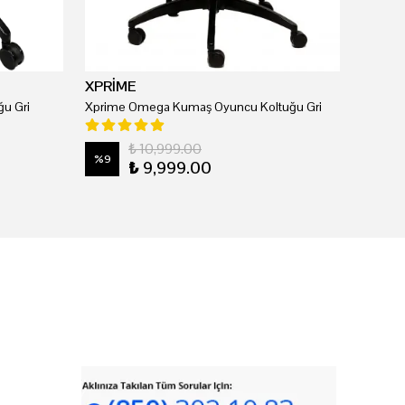
XPRİME
u Gri
Xprime Omega Kumaş Oyuncu Koltuğu Gri
₺ 10,999.00
%
9
₺ 9,999.00