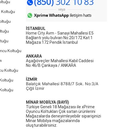
ltuğu
 Koltuğu
oltuğu
İSTANBUL
ltuğu
Home City Avm - Sanayi Mahallesi E5
Bağlantı yolu bulvarı No:20/172 Kat:1
ltuğu
Mağaza:172 Pendik İstanbul
uncu Koltuğu
ANKARA
ı
Aşağıöveçler Mahallesi Kabil Caddesi
No:46/B Çankaya / ANKARA
cu Koltuğu
İZMİR
Koltuğu
Balatçık Mahallesi 8788/7 Sok. No:3/A
Çiğli İzmir
Koltuğu
MİNAR MOBİLYA (BAYİİ)
Türkiye Geneli 18 Mağazası ile xPrime
Oyuncu Koltukları Çok satan ürünlerini
Mağazalarda deneyimleyebilir siparişinizi
Minar Mobilya mağazalarında
oluşturabilirsiniz.