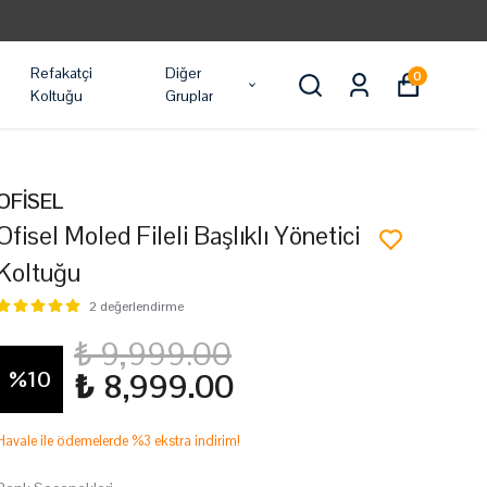
Refakatçi
Diğer
0
Koltuğu
Gruplar
OFİSEL
Ofisel Moled Fileli Başlıklı Yönetici
Koltuğu
2 değerlendirme
₺ 9,999.00
%
10
₺ 8,999.00
Havale ile ödemelerde %3 ekstra indirim!