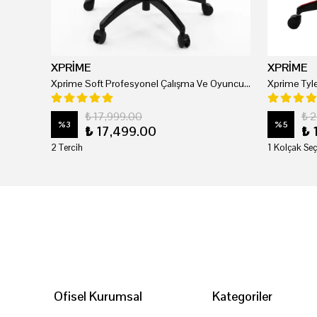
XPRİME
XPRİME
Xprime Soft Profesyonel Çalışma Ve Oyuncu Koltuğu
₺ 17,999.00
₺ 
%
3
%
5
₺ 17,499.00
₺ 
2 Tercih
1 Kolçak Seç
Ofisel Kurumsal
Kategoriler