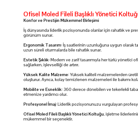
Ofisel Moled Fileli Başlıklı Yönetici Koltuğ
Konfor ve Prestijin Mükemmel Birleşimi
İş dünyasında liderlik pozisyonunda olanlar için rahatlık ve pre
görünüm sunar.
Ergonomik Tasarım:
İş saatlerinin uzunluğuna uygun olarak tas
uzun süreli oturmalarda bile rahatlık sunar.
Estetik Şıklık:
Modern ve zarif tasarımıyla her türlü yönetici of
sağlarken, işlevselliği de artırır.
Yüksek Kalite Malzeme:
Yüksek kaliteli malzemelerden üretil
oluşturur. Ayrıca, kolay temizlenen malzemeleri ile bakımı kola
Mobilite ve Esneklik:
360 derece dönebilen ve tekerlekli tabanıy
etmenize yardımcı olur.
Profesyonel İmaj:
Liderlik pozisyonunuzu vurgulayan profesyonel 
Ofisel Moled Fileli Başlıklı Yönetici Koltuğu
, işletme liderleri
mükemmel bir seçenektir.