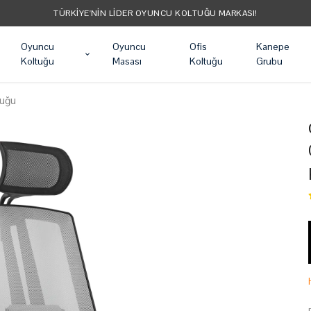
TÜRKIYE'NIN LIDER OYUNCU KOLTUĞU MARKASI!
Oyuncu
Oyuncu
Ofis
Kanepe
Koltuğu
Masası
Koltuğu
Grubu
tuğu