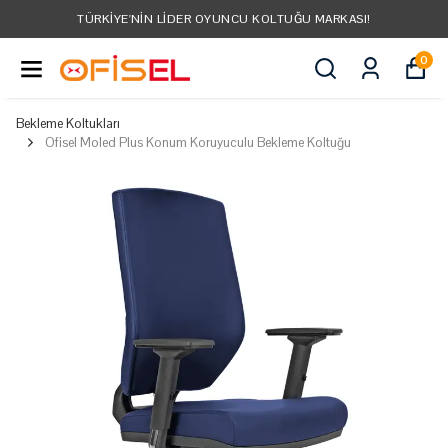
TÜRKIYE'NIN LIDER OYUNCU KOLTUĞU MARKASI!
0
Bekleme Koltukları
Ofisel Moled Plus Konum Koruyuculu Bekleme Koltuğu