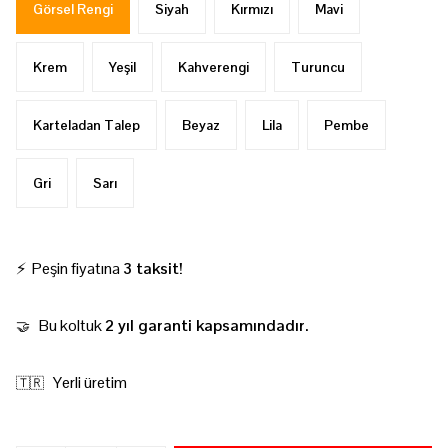
Görsel Rengi
Siyah
Kırmızı
Mavi
Krem
Yeşil
Kahverengi
Turuncu
Karteladan Talep
Beyaz
Lila
Pembe
Gri
Sarı
⚡ Peşin fiyatına
3 taksit!
Bu koltuk
2 yıl garanti kapsamındadır.
🤝
Yerli üretim
🇹🇷