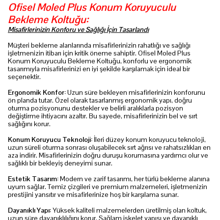
Ofisel Moled Plus Konum Koruyuculu
Bekleme Koltuğu:
Misafirlerinizin Konforu ve Sağlığı İçin Tasarlandı
Müşteri bekleme alanlarında misafirlerinizin rahatlığı ve sağlığı
işletmenizin itibarı için kritik öneme sahiptir. Ofisel Moled Plus
Konum Koruyuculu Bekleme Koltuğu, konforlu ve ergonomik
tasarımıyla misafirlerinizi en iyi şekilde karşılamak için ideal bir
seçenektir.
Ergonomik Konfor:
Uzun süre bekleyen misafirlerinizin konforunu
ön planda tutar. Özel olarak tasarlanmış ergonomik yapı, doğru
oturma pozisyonunu destekler ve belirli aralıklarla pozisyon
değiştirme ihtiyacını azaltır. Bu sayede, misafirlerinizin bel ve sırt
sağlığını korur.
Konum Koruyucu Teknoloji:
İleri düzey konum koruyucu teknoloji,
uzun süreli oturma sonrası oluşabilecek sırt ağrısı ve rahatsızlıkları en
aza indirir. Misafirlerinizin doğru duruşu korumasına yardımcı olur ve
sağlıklı bir bekleyiş deneyimi sunar.
Estetik Tasarım:
Modern ve zarif tasarımı, her türlü bekleme alanına
uyum sağlar. Temiz çizgileri ve premium malzemeleri, işletmenizin
prestijini yansıtır ve misafirlerinize hoş bir karşılama sunar.
Dayanıklı Yapı
: Yüksek kaliteli malzemelerden üretilmiş olan koltuk,
uzun süre dayanıklılığını korur. Sağlam iskelet yapısı ve dayanıklı