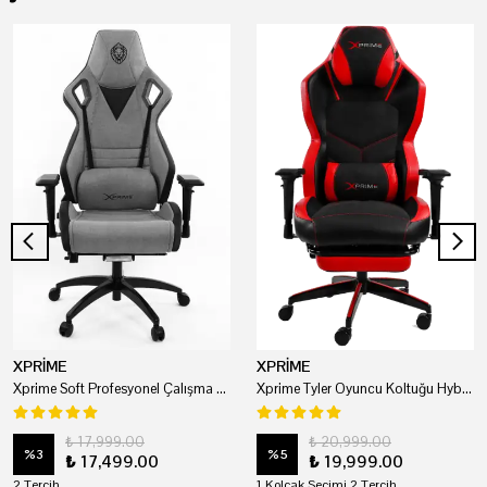
XPRİME
XPRİME
Xprime Soft Profesyonel Çalışma Ve Oyuncu Koltuğu
Xprime Tyler Oyuncu Koltuğu Hybrid Kumaş Kırmızı
₺ 17,999.00
₺ 20,999.00
%
3
%
5
₺ 17,499.00
₺ 19,999.00
2 Tercih
1 Kolçak Seçimi 2 Tercih