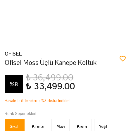
OFİSEL
Ofisel Moss Üçlü Kanepe Koltuk
₺ 36,499.00
%
8
₺ 33,499.00
Havale ile ödemelerde %3 ekstra indirim!
Renk Seçenekleri
Siyah
Kırmızı
Mavi
Krem
Yeşil