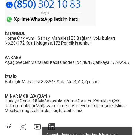
İSTANBUL
Home City Avm - Sanayi Mahallesi E5 Bağlantı yolu bulvarı
No:20/172 Kat:1 Mağaza:172 Pendik İstanbul
ANKARA
Aşağıöveçler Mahallesi Kabil Caddesi No:46/B Çankaya / ANKARA
İZMİR
Balatçık Mahallesi 8788/7 Sok. No:3/A Çiğli İzmir
MİNAR MOBİLYA (BAYİİ)
Türkiye Geneli 18 Mağazası ile xPrime Oyuncu Koltukları Çok
satan ürünlerini Mağazalarda deneyimleyebilir siparişinizi Minar
Mobilya mağazalarında oluşturabilirsiniz.
Alışveriş deneyiminizi iyileştirmek için yasal