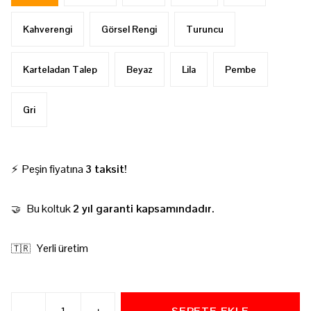
Kahverengi
Görsel Rengi
Turuncu
Karteladan Talep
Beyaz
Lila
Pembe
Gri
⚡ Peşin fiyatına
3 taksit!
Bu koltuk
2 yıl garanti kapsamındadır.
🤝
Yerli üretim
🇹🇷