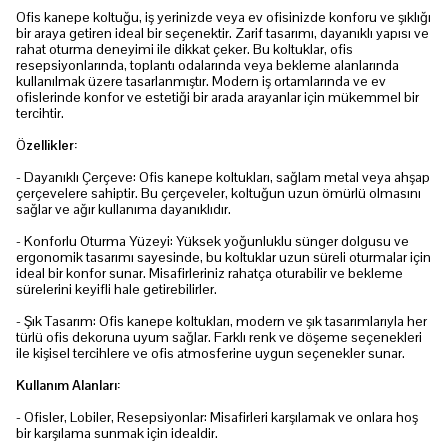
Ofis kanepe koltuğu, iş yerinizde veya ev ofisinizde konforu ve şıklığı
bir araya getiren ideal bir seçenektir. Zarif tasarımı, dayanıklı yapısı ve
rahat oturma deneyimi ile dikkat çeker. Bu koltuklar, ofis
resepsiyonlarında, toplantı odalarında veya bekleme alanlarında
kullanılmak üzere tasarlanmıştır. Modern iş ortamlarında ve ev
ofislerinde konfor ve estetiği bir arada arayanlar için mükemmel bir
tercihtir.
Ö
zellikler:
- Dayanıklı Çerçeve: Ofis kanepe koltukları, sağlam metal veya ahşap
çerçevelere sahiptir. Bu çerçeveler, koltuğun uzun ömürlü olmasını
sağlar ve ağır kullanıma dayanıklıdır.
- Konforlu Oturma Yüzeyi: Yüksek yoğunluklu sünger dolgusu ve
ergonomik tasarımı sayesinde, bu koltuklar uzun süreli oturmalar için
ideal bir konfor sunar. Misafirleriniz rahatça oturabilir ve bekleme
sürelerini keyifli hale getirebilirler.
- Şık Tasarım: Ofis kanepe koltukları, modern ve şık tasarımlarıyla her
türlü ofis dekoruna uyum sağlar. Farklı renk ve döşeme seçenekleri
ile kişisel tercihlere ve ofis atmosferine uygun seçenekler sunar.
Kullanım Alanları:
- Ofisler, Lobiler, Resepsiyonlar: Misafirleri karşılamak ve onlara hoş
bir karşılama sunmak için idealdir.