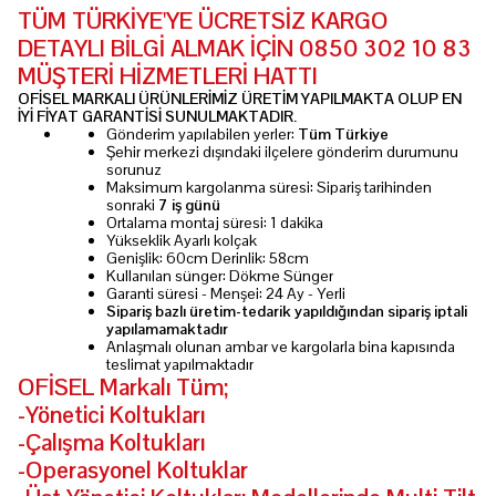
TÜM TÜRKİYE'YE ÜCRETSİZ KARGO
DETAYLI BİLGİ ALMAK İÇİN 0850 302 10 83
MÜŞTERİ HİZMETLERİ HATTI
OFİSEL MARKALI ÜRÜNLERİMİZ ÜRETİM YAPILMAKTA OLUP EN
İYİ FİYAT GARANTİSİ SUNULMAKTADIR.
Gönderim yapılabilen yerler:
Tüm Türkiye
Şehir merkezi dışındaki ilçelere gönderim durumunu
sorunuz
Maksimum kargolanma süresi: Sipariş tarihinden
sonraki
7 iş günü
Ortalama montaj süresi: 1 dakika
Yükseklik Ayarlı kolçak
Genişlik: 60cm Derinlik: 58cm
Kullanılan sünger: Dökme Sünger
Garanti süresi - Menşei: 24 Ay - Yerli
Sipariş bazlı üretim-tedarik yapıldığından sipariş iptali
yapılamamaktadır
Anlaşmalı olunan ambar ve kargolarla bina kapısında
teslimat yapılmaktadır
OFİSEL Markalı Tüm;
-Yönetici Koltukları
-Çalışma Koltukları
-Operasyonel Koltuklar