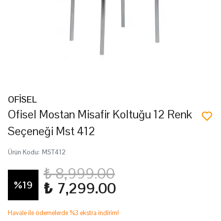
OFİSEL
Ofisel Mostan Misafir Koltuğu 12 Renk
Seçeneği Mst 412
Ürün Kodu
:
MST412
₺ 8,999.00
%
19
₺ 7,299.00
Havale ile ödemelerde %3 ekstra indirim!