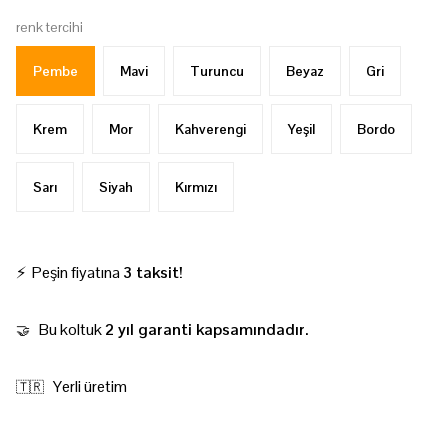
renk tercihi
Pembe
Mavi
Turuncu
Beyaz
Gri
Krem
Mor
Kahverengi
Yeşil
Bordo
Sarı
Siyah
Kırmızı
⚡ Peşin fiyatına
3 taksit!
Bu koltuk
2 yıl garanti kapsamındadır.
🤝
Yerli üretim
🇹🇷