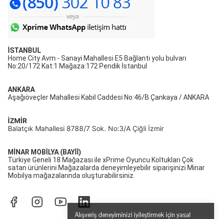
İSTANBUL
Home City Avm - Sanayi Mahallesi E5 Bağlantı yolu bulvarı
No:20/172 Kat:1 Mağaza:172 Pendik İstanbul
ANKARA
Aşağıöveçler Mahallesi Kabil Caddesi No:46/B Çankaya / ANKARA
İZMİR
Balatçık Mahallesi 8788/7 Sok. No:3/A Çiğli İzmir
MİNAR MOBİLYA (BAYİİ)
Türkiye Geneli 18 Mağazası ile xPrime Oyuncu Koltukları Çok
satan ürünlerini Mağazalarda deneyimleyebilir siparişinizi Minar
Mobilya mağazalarında oluşturabilirsiniz.
Alışveriş deneyiminizi iyileştirmek için yasal