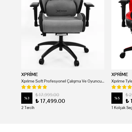
XPRİME
XPRİME
Xprime Soft Profesyonel Çalışma Ve Oyuncu Koltuğu
₺ 17,999.00
₺ 
%
3
%
5
₺ 17,499.00
₺ 
2 Tercih
1 Kolçak Seç