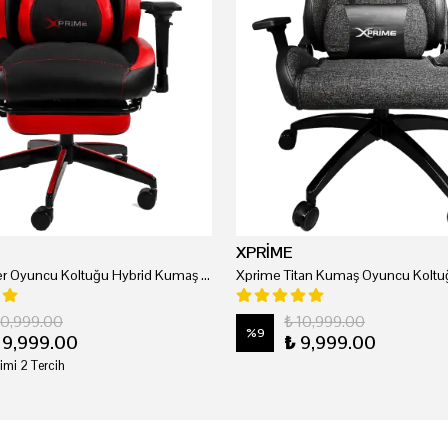
XPRİME
Xprime Tyler Oyuncu Koltuğu Hybrid Kumaş Kırmızı
Xprime Titan Kumaş Oyuncu Koltuğ
20,999.00
₺ 10,999.00
%
9
19,999.00
₺ 9,999.00
imi 2 Tercih