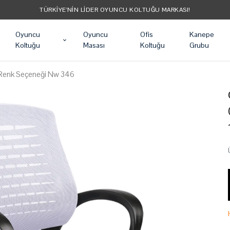
TÜRKIYE'NIN LIDER OYUNCU KOLTUĞU MARKASI!
Oyuncu
Oyuncu
Ofis
Kanepe
Koltuğu
Masası
Koltuğu
Grubu
12 Renk Seçeneği Nw 346