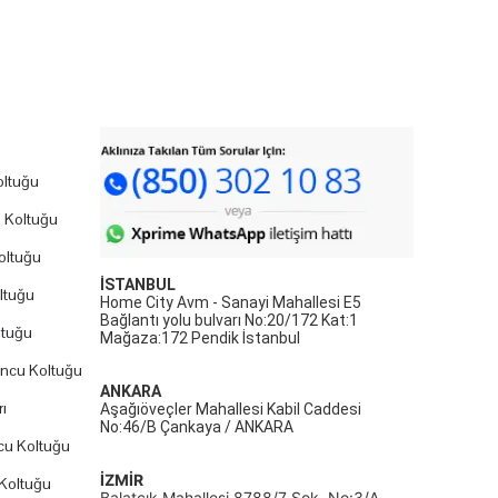
ltuğu
 Koltuğu
oltuğu
İSTANBUL
ltuğu
Home City Avm - Sanayi Mahallesi E5
Bağlantı yolu bulvarı No:20/172 Kat:1
ltuğu
Mağaza:172 Pendik İstanbul
uncu Koltuğu
ANKARA
ı
Aşağıöveçler Mahallesi Kabil Caddesi
No:46/B Çankaya / ANKARA
cu Koltuğu
İZMİR
Koltuğu
Balatçık Mahallesi 8788/7 Sok. No:3/A