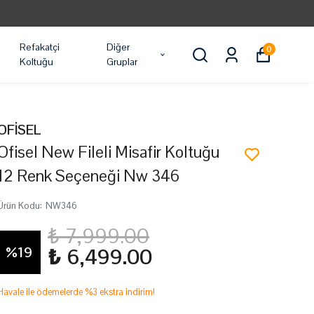
Refakatçi
Diğer
0
Koltuğu
Gruplar
OFİSEL
Ofisel New Fileli Misafir Koltuğu
12 Renk Seçeneği Nw 346
Ürün Kodu
:
NW346
₺ 7,999.00
%
19
₺ 6,499.00
Havale ile ödemelerde %3 ekstra indirim!