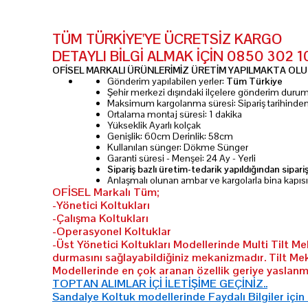
TÜM TÜRKİYE'YE ÜCRETSİZ KARGO
DETAYLI BİLGİ ALMAK İÇİN 0850 302 
OFİSEL MARKALI ÜRÜNLERİMİZ ÜRETİM YAPILMAKTA OLUP
Gönderim yapılabilen yerler:
Tüm Türkiye
Şehir merkezi dışındaki ilçelere gönderim dur
Maksimum kargolanma süresi: Sipariş tarihinde
Ortalama montaj süresi: 1 dakika
Yükseklik Ayarlı kolçak
Genişlik: 60cm Derinlik: 58cm
Kullanılan sünger: Dökme Sünger
Garanti süresi - Menşei: 24 Ay - Yerli
Sipariş bazlı üretim-tedarik yapıldığından sipari
Anlaşmalı olunan ambar ve kargolarla bina kapıs
OFİSEL Markalı Tüm;
-Yönetici Koltukları
-Çalışma Koltukları
-Operasyonel Koltuklar
-Üst Yönetici Koltukları Modellerinde Multi Tilt M
durmasını sağlayabildiğiniz mekanizmadır. Tilt Me
Modellerinde en çok aranan özellik geriye yaslanma
TOPTAN ALIMLAR İÇİ İLETİŞİME GEÇİNİZ..
Sandalye Koltuk modellerinde Faydalı Bilgiler için