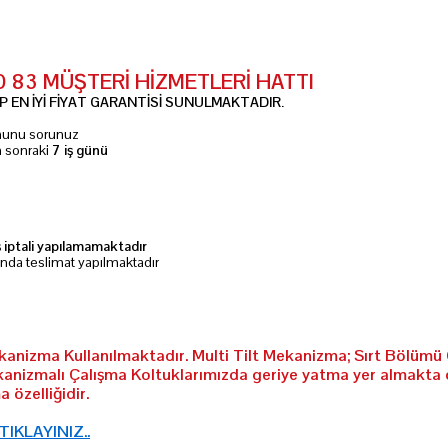
10 83 MÜŞTERİ HİZMETLERİ HATTI
 EN İYİ FİYAT GARANTİSİ SUNULMAKTADIR.
umunu sorunuz
n sonraki
7 iş günü
ş iptali yapılamamaktadır
ında teslimat yapılmaktadır
ekanizma Kullanılmaktadır. Multi Tilt Mekanizma; Sırt Bölümü 
kanizmalı Çalışma Koltuklarımızda geriye yatma yer almakta 
 özelliğidir.
 TIKLAYINIZ..