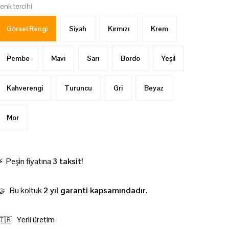
renk tercihi
Görsel Rengi
Siyah
Kırmızı
Krem
Pembe
Mavi
Sarı
Bordo
Yeşil
Kahverengi
Turuncu
Gri
Beyaz
Mor
⚡ Peşin fiyatına
3 taksit!
Bu koltuk
2 yıl garanti kapsamındadır.
🤝
Yerli üretim
🇹🇷