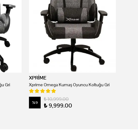
XPRİME
u Gri
Xprime Omega Kumaş Oyuncu Koltuğu Gri
₺ 10,999.00
%
9
₺ 9,999.00