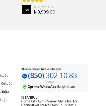
₺ 10,999.00
%
9
₺ 9,999.00
ltuğu
 Koltuğu
oltuğu
İSTANBUL
ltuğu
Home City Avm - Sanayi Mahallesi E5
Bağlantı yolu bulvarı No:20/172 Kat:1