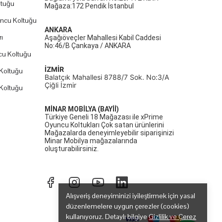
ltuğu
Mağaza:172 Pendik İstanbul
uncu Koltuğu
ANKARA
ı
Aşağıöveçler Mahallesi Kabil Caddesi
No:46/B Çankaya / ANKARA
cu Koltuğu
İZMİR
Koltuğu
Balatçık Mahallesi 8788/7 Sok. No:3/A
Çiğli İzmir
Koltuğu
MİNAR MOBİLYA (BAYİİ)
Türkiye Geneli 18 Mağazası ile xPrime
Oyuncu Koltukları Çok satan ürünlerini
Mağazalarda deneyimleyebilir siparişinizi
Minar Mobilya mağazalarında
oluşturabilirsiniz.
Alışveriş deneyiminizi iyileştirmek için yasal
düzenlemelere uygun çerezler (cookies)
kullanıyoruz. Detaylı bilgiye
Gizlilik ve Çerez