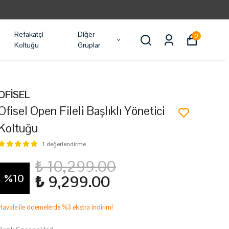
RGO
Refakatçi
Diğer
0
Koltuğu
Gruplar
OFİSEL
Ofisel Open Fileli Başlıklı Yönetici
Koltuğu
1 değerlendirme
₺ 10,299.00
%
10
₺ 9,299.00
Havale ile ödemelerde %3 ekstra indirim!