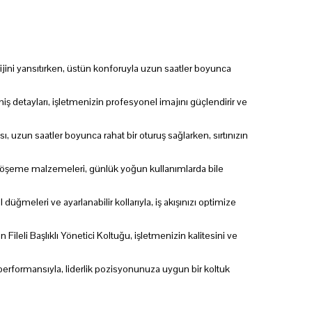
stijini yansıtırken, üstün konforuyla uzun saatler boyunca
 detayları, işletmenizin profesyonel imajını güçlendirir ve
, uzun saatler boyunca rahat bir oturuş sağlarken, sırtınızın
lı döşeme malzemeleri, günlük yoğun kullanımlarda bile
düğmeleri ve ayarlanabilir kollarıyla, iş akışınızı optimize
 Fileli Başlıklı Yönetici Koltuğu, işletmenizin kalitesini ve
n performansıyla, liderlik pozisyonunuza uygun bir koltuk