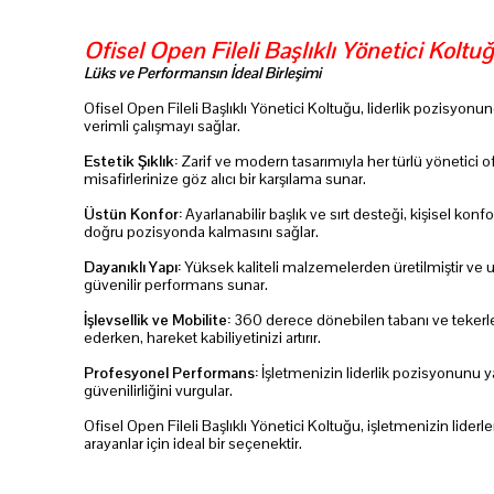
Ofisel Open Fileli Başlıklı Yönetici Koltuğ
Lüks ve Performansın İdeal Birleşimi
Ofisel Open Fileli Başlıklı Yönetici Koltuğu, liderlik pozisyonu
verimli çalışmayı sağlar.
Estetik Şıklık:
Zarif ve modern tasarımıyla her türlü yönetici 
misafirlerinize göz alıcı bir karşılama sunar.
Üstün Konfor:
Ayarlanabilir başlık ve sırt desteği, kişisel ko
doğru pozisyonda kalmasını sağlar.
Dayanıklı Yapı:
Yüksek kaliteli malzemelerden üretilmiştir ve 
güvenilir performans sunar.
İşlevsellik ve Mobilite:
360 derece dönebilen tabanı ve tekerlekli
ederken, hareket kabiliyetinizi artırır.
Profesyonel Performans:
İşletmenizin liderlik pozisyonunu yan
güvenilirliğini vurgular.
Ofisel Open Fileli Başlıklı Yönetici Koltuğu, işletmenizin lide
arayanlar için ideal bir seçenektir.