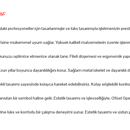
u:
ndaki profesyoneller için tasarlanmıştır ve lüks tasarımıyla işletmenizin pre
ofisine mükemmel uyum sağlar. Yüksek kaliteli malzemelerin özenle işlenmiş
nforunuzu optimize etmenize olanak tanır. Fileli döşemesi ve ergonomik yapısı
uzun yıllar boyunca dayanıklılığını korur. Sağlam metal iskelet ve dayanık
 tasarımı sayesinde kolayca hareket edebilirsiniz. Kolay erişilebilir kontrol 
sıtan bir sembol haline gelir. Estetik tasarımı ve işlevselliğiyle, Ofisel Open
rlerine lüks ve konforlu bir çalışma deneyimi sunar. Estetik tasarımı ve üstü