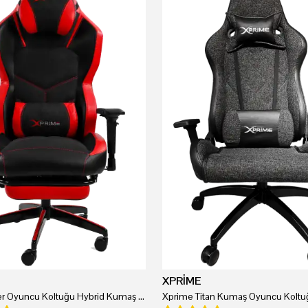
XPRİME
Xprime Tyler Oyuncu Koltuğu Hybrid Kumaş Kırmızı
Xprime Titan Kumaş Oyuncu Koltuğ