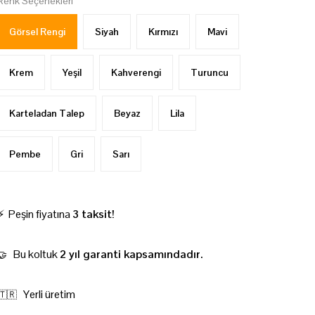
Renk Seçenekleri
Görsel Rengi
Siyah
Kırmızı
Mavi
Krem
Yeşil
Kahverengi
Turuncu
Karteladan Talep
Beyaz
Lila
Pembe
Gri
Sarı
⚡ Peşin fiyatına
3 taksit!
Bu koltuk
2 yıl garanti kapsamındadır.
🤝
Yerli üretim
🇹🇷