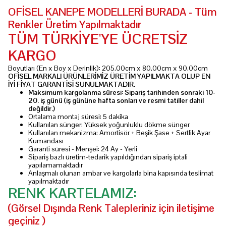
OFİSEL KANEPE MODELLERİ BURADA - Tüm
Renkler Üretim Yapılmaktadır
TÜM TÜRKİYE'YE ÜCRETSİZ
KARGO
Boyutları (En x Boy x Derinlik): 205.00cm x 80.00cm x 90.00cm
OFİSEL MARKALI ÜRÜNLERİMİZ ÜRETİM YAPILMAKTA OLUP EN
İYİ FİYAT GARANTİSİ SUNULMAKTADIR.
Maksimum kargolanma süresi: Sipariş tarihinden sonraki
10-
20. iş günü
(iş gününe hafta sonları ve resmi tatiller dahil
değildir.)
Ortalama montaj süresi: 5 dakika
Kullanılan sünger: Yüksek yoğunluklu dökme sünger
Kullanılan mekanizma: Amortisör + Beşik Şase + Sertlik Ayar
Kumandası
Garanti süresi - Menşei: 24 Ay - Yerli
Sipariş bazlı üretim-tedarik yapıldığından sipariş iptali
yapılamamaktadır
Anlaşmalı olunan ambar ve kargolarla bina kapısında teslimat
yapılmaktadır
RENK KARTELAMIZ:
(Görsel Dışında Renk Talepleriniz için iletişime
geçiniz )