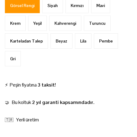
Görsel Rengi
Siyah
Kırmızı
Mavi
Krem
Yeşil
Kahverengi
Turuncu
Karteladan Talep
Beyaz
Lila
Pembe
Gri
⚡ Peşin fiyatına
3 taksit!
Bu koltuk
2 yıl garanti kapsamındadır.
🤝
Yerli üretim
🇹🇷