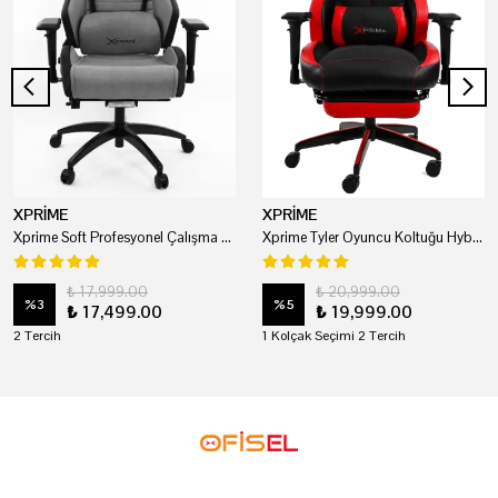
XPRİME
XPRİME
Xprime Soft Profesyonel Çalışma Ve Oyuncu Koltuğu
Xprime Tyler Oyuncu Koltuğu Hybrid Kumaş Kırmızı
₺ 17,999.00
₺ 20,999.00
%
3
%
5
₺ 17,499.00
₺ 19,999.00
2 Tercih
1 Kolçak Seçimi 2 Tercih