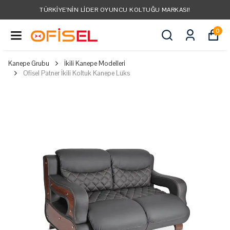
TÜRKIYE'NIN LIDER OYUNCU KOLTUĞU MARKASI!
0
Kanepe Grubu
İkili Kanepe Modelleri
Ofisel Patner İkili Koltuk Kanepe Lüks