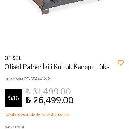
OFİSEL
Ofisel Patner İkili Koltuk Kanepe Lüks
Ürün Kodu
:
PT-5544412-2
₺ 31,499.00
%
16
₺ 26,499.00
Havale ile ödemelerde %3 ekstra indirim!
renk tercihi