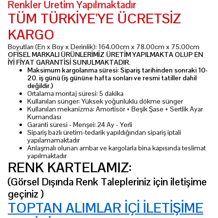
Renkler Üretim Yapılmaktadır
TÜM TÜRKİYE'YE ÜCRETSİZ
KARGO
Boyutları (En x Boy x Derinlik): 164.00cm x 78.00cm x 75.00cm
OFİSEL MARKALI ÜRÜNLERİMİZ ÜRETİM YAPILMAKTA OLUP EN
İYİ FİYAT GARANTİSİ SUNULMAKTADIR.
Maksimum kargolanma süresi: Sipariş tarihinden sonraki
10-
20. iş günü
(iş gününe hafta sonları ve resmi tatiller dahil
değildir.)
Ortalama montaj süresi: 5 dakika
Kullanılan sünger: Yüksek yoğunluklu dökme sünger
Kullanılan mekanizma: Amortisör + Beşik Şase + Sertlik Ayar
Kumandası
Garanti süresi - Menşei: 24 Ay - Yerli
Sipariş bazlı üretim-tedarik yapıldığından sipariş iptali
yapılamamaktadır
Anlaşmalı olunan ambar ve kargolarla bina kapısında teslimat
yapılmaktadır
RENK KARTELAMIZ:
(Görsel Dışında Renk Talepleriniz için iletişime
geçiniz )
TOPTAN ALIMLAR İÇİ İLETİŞİME