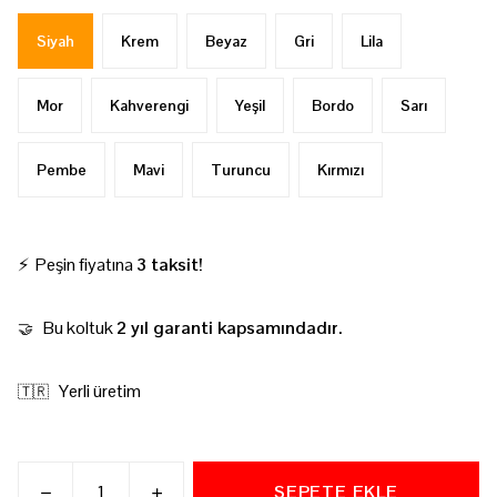
Siyah
Krem
Beyaz
Gri
Lila
Mor
Kahverengi
Yeşil
Bordo
Sarı
Pembe
Mavi
Turuncu
Kırmızı
⚡ Peşin fiyatına
3 taksit!
Bu koltuk
2 yıl garanti kapsamındadır.
🤝
Yerli üretim
🇹🇷
SEPETE EKLE