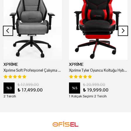
XPRİME
XPRİME
Xprime Soft Profesyonel Çalışma Ve Oyuncu Koltuğu
Xprime Tyler Oyuncu Koltuğu Hybrid Kumaş Kırmızı
₺ 17,999.00
₺ 20,999.00
%
3
%
5
₺ 17,499.00
₺ 19,999.00
2 Tercih
1 Kolçak Seçimi 2 Tercih