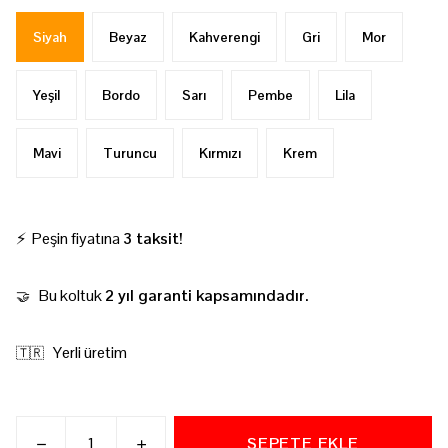
Siyah
Beyaz
Kahverengi
Gri
Mor
Yeşil
Bordo
Sarı
Pembe
Lila
Mavi
Turuncu
Kırmızı
Krem
⚡ Peşin fiyatına
3 taksit!
Bu koltuk
2 yıl garanti kapsamındadır.
🤝
Yerli üretim
🇹🇷
SEPETE EKLE