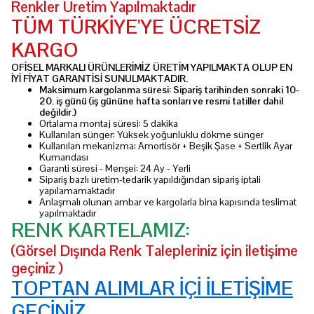
Renkler Üretim Yapılmaktadır
TÜM TÜRKİYE'YE ÜCRETSİZ
KARGO
OFİSEL MARKALI ÜRÜNLERİMİZ ÜRETİM YAPILMAKTA OLUP EN
İYİ FİYAT GARANTİSİ SUNULMAKTADIR.
Maksimum kargolanma süresi: Sipariş tarihinden sonraki
10-
20. iş günü
(iş gününe hafta sonları ve resmi tatiller dahil
değildir.)
Ortalama montaj süresi: 5 dakika
Kullanılan sünger: Yüksek yoğunluklu dökme sünger
Kullanılan mekanizma: Amortisör + Beşik Şase + Sertlik Ayar
Kumandası
Garanti süresi - Menşei: 24 Ay - Yerli
Sipariş bazlı üretim-tedarik yapıldığından sipariş iptali
yapılamamaktadır
Anlaşmalı olunan ambar ve kargolarla bina kapısında teslimat
yapılmaktadır
RENK KARTELAMIZ:
(Görsel Dışında Renk Talepleriniz için iletişime
geçiniz )
TOPTAN ALIMLAR İÇİ İLETİŞİME
GEÇİNİZ..