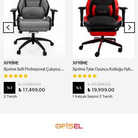
XPRİME
XPRİME
Xprime Soft Profesyonel Çalışma Ve Oyuncu Koltuğu
Xprime Tyler Oyuncu Koltuğu Hybrid Kumaş Kırmızı
₺ 17,999.00
₺ 20,999.00
%
3
%
5
₺ 17,499.00
₺ 19,999.00
2 Tercih
1 Kolçak Seçimi 2 Tercih