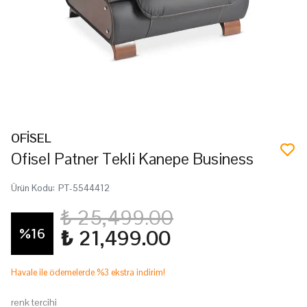
OFİSEL
Ofisel Patner Tekli Kanepe Business
Ürün Kodu
:
PT-5544412
₺ 25,499.00
%
16
₺ 21,499.00
Havale ile ödemelerde %3 ekstra indirim!
renk tercihi