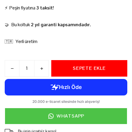
⚡ Peşin fiyatına
3 taksit!
Bu koltuk
2 yıl garanti kapsamındadır.
🤝
Yerli üretim
🇹🇷
SEPETE EKLE
WHATSAPP
Bu ürün ücretsiz kargo!