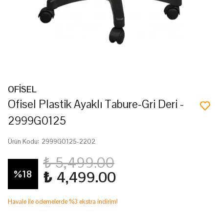
OFİSEL
Ofisel Plastik Ayaklı Tabure-Gri Deri -
2999G0125
Ürün Kodu
:
2999G0125-2202
₺ 5,499.00
%
18
₺ 4,499.00
Havale ile ödemelerde %3 ekstra indirim!