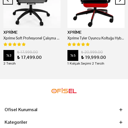
XPRİME
XPRİME
Xprime Soft Profesyonel Çalışma Ve Oyuncu Koltuğu
Xprime Tyler Oyuncu Koltuğu Hybrid Kumaş Kırmızı
₺ 17,999.00
₺ 20,999.00
%
3
%
5
₺ 17,499.00
₺ 19,999.00
2 Tercih
1 Kolçak Seçimi 2 Tercih
Ofisel Kurumsal
Kategoriler