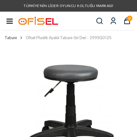
TÜRKIYE'NIN LIDER OYUNCU KOLTUĞU MARKASI!
0
Tabure
Ofisel Plastik Ayaklı Tabure-Gri Deri - 2999G0125