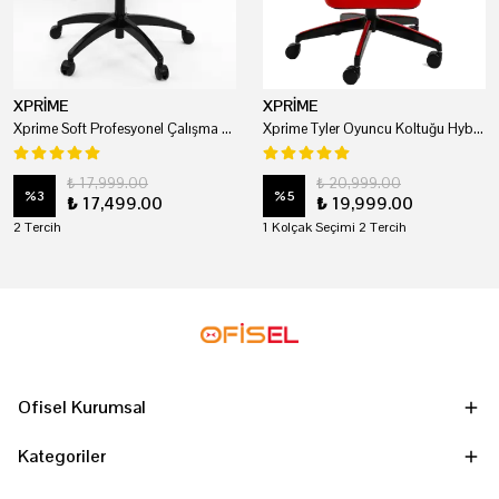
XPRİME
XPRİME
Xprime Soft Profesyonel Çalışma Ve Oyuncu Koltuğu
Xprime Tyler Oyuncu Koltuğu Hybrid Kumaş Kırmızı
₺ 17,999.00
₺ 20,999.00
%
3
%
5
₺ 17,499.00
₺ 19,999.00
2 Tercih
1 Kolçak Seçimi 2 Tercih
Ofisel Kurumsal
Kategoriler