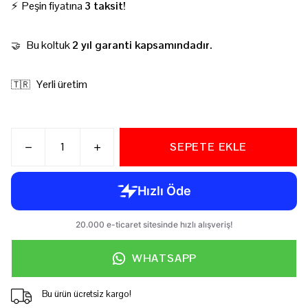
⚡ Peşin fiyatına
3 taksit!
Bu koltuk
2 yıl garanti kapsamındadır.
🤝
Yerli üretim
🇹🇷
SEPETE EKLE
WHATSAPP
Bu ürün ücretsiz kargo!