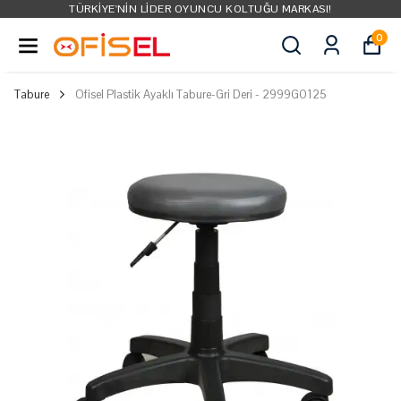
TÜRKIYE'NIN LIDER OYUNCU KOLTUĞU MARKASI!
0
Tabure
Ofisel Plastik Ayaklı Tabure-Gri Deri - 2999G0125