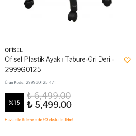
OFİSEL
Ofisel Plastik Ayaklı Tabure-Gri Deri -
2999G0125
Ürün Kodu
:
2999G0125-471
₺ 6,499.00
%
15
₺ 5,499.00
Havale ile ödemelerde %3 ekstra indirim!