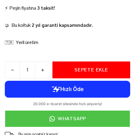
⚡ Peşin fiyatına
3 taksit!
Bu koltuk
2 yıl garanti kapsamındadır.
🤝
Yerli üretim
🇹🇷
SEPETE EKLE
WHATSAPP
Bu ürün ücretsiz kargo!