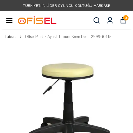
TÜRKIYE'NIN LIDER OYUNCU KOLTUĞU MARKASI!
0
Tabure
Ofisel Plastik Ayaklı Tabure-Krem Deri - 2999G0115