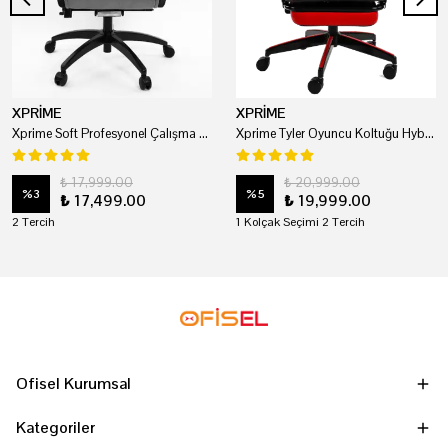
XPRİME
XPRİME
Xprime Soft Profesyonel Çalışma Ve Oyuncu Koltuğu
Xprime Tyler Oyuncu Koltuğu Hybrid Kumaş Kırmızı
₺ 17,999.00
₺ 20,999.00
%
3
%
5
₺ 17,499.00
₺ 19,999.00
2 Tercih
1 Kolçak Seçimi 2 Tercih
Ofisel Kurumsal
Kategoriler