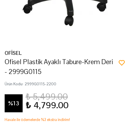
OFİSEL
Ofisel Plastik Ayaklı Tabure-Krem Deri
- 2999G0115
Ürün Kodu
:
2999G0115-2200
₺ 5,499.00
%
13
₺ 4,799.00
Havale ile ödemelerde %3 ekstra indirim!