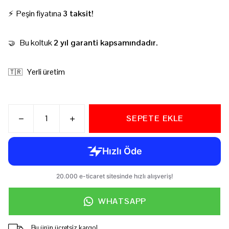
⚡ Peşin fiyatına
3 taksit!
Bu koltuk
2 yıl garanti kapsamındadır.
🤝
Yerli üretim
🇹🇷
SEPETE EKLE
WHATSAPP
Bu ürün ücretsiz kargo!