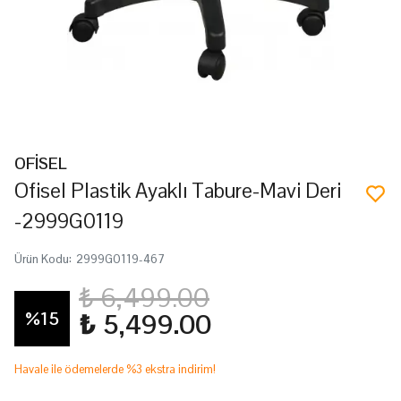
OFİSEL
Ofisel Plastik Ayaklı Tabure-Mavi Deri
-2999G0119
Ürün Kodu
:
2999G0119-467
₺ 6,499.00
%
15
₺ 5,499.00
Havale ile ödemelerde %3 ekstra indirim!