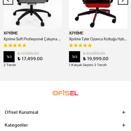
XPRİME
XPRİME
Xprime Soft Profesyonel Çalışma Ve Oyuncu Koltuğu
Xprime Tyler Oyuncu Koltuğu Hybrid Kumaş Kırmızı
₺ 17,999.00
₺ 20,999.00
%
3
%
5
₺ 17,499.00
₺ 19,999.00
2 Tercih
1 Kolçak Seçimi 2 Tercih
Ofisel Kurumsal
Kategoriler