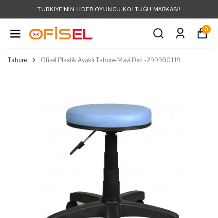
TÜRKIYE'NIN LIDER OYUNCU KOLTUĞU MARKASI!
0
Tabure
Ofisel Plastik Ayaklı Tabure-Mavi Deri -2999G0119