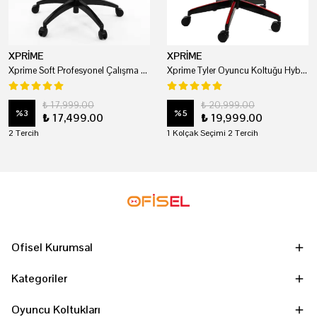
XPRİME
XPRİME
Xprime Soft Profesyonel Çalışma Ve Oyuncu Koltuğu
Xprime Tyler Oyuncu Koltuğu Hybrid Kumaş Kırmızı
₺ 17,999.00
₺ 20,999.00
%
3
%
5
₺ 17,499.00
₺ 19,999.00
2 Tercih
1 Kolçak Seçimi 2 Tercih
Ofisel Kurumsal
Kategoriler
Oyuncu Koltukları