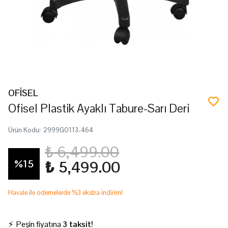
OFİSEL
Ofisel Plastik Ayaklı Tabure-Sarı Deri
Ürün Kodu
:
2999G0113-464
₺ 6,499.00
%
15
₺ 5,499.00
Havale ile ödemelerde %3 ekstra indirim!
⚡ Peşin fiyatına
3 taksit!