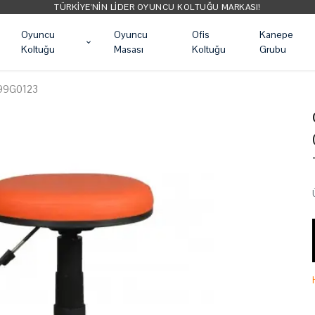
TÜRKIYE'NIN LIDER OYUNCU KOLTUĞU MARKASI!
Oyuncu
Oyuncu
Ofis
Kanepe
Koltuğu
Masası
Koltuğu
Grubu
2999G0123