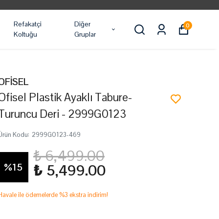
Refakatçi
Diğer
0
Koltuğu
Gruplar
OFİSEL
Ofisel Plastik Ayaklı Tabure-
Turuncu Deri - 2999G0123
Ürün Kodu
:
2999G0123-469
₺ 6,499.00
%
15
₺ 5,499.00
Havale ile ödemelerde %3 ekstra indirim!