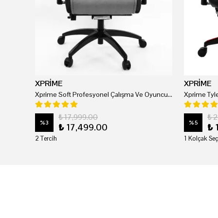
XPRİME
XPRİME
Xprime Soft Profesyonel Çalışma Ve Oyuncu Koltuğu
₺ 17,999.00
₺ 
%
3
%
5
₺ 17,499.00
₺ 
2 Tercih
1 Kolçak Seç