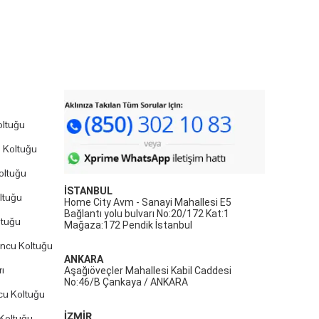
ltuğu
 Koltuğu
oltuğu
İSTANBUL
ltuğu
Home City Avm - Sanayi Mahallesi E5
Bağlantı yolu bulvarı No:20/172 Kat:1
ltuğu
Mağaza:172 Pendik İstanbul
uncu Koltuğu
ANKARA
ı
Aşağıöveçler Mahallesi Kabil Caddesi
No:46/B Çankaya / ANKARA
cu Koltuğu
İZMİR
Koltuğu