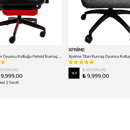
XPRİME
Xprime Tyler Oyuncu Koltuğu Hybrid Kumaş Kırmızı
Xprime Titan Kumaş Oyuncu Koltuğ
20,999.00
₺ 10,999.00
%
9
19,999.00
₺ 9,999.00
imi 2 Tercih