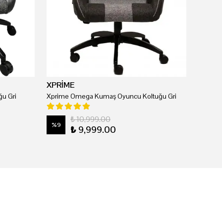
XPRİME
u Gri
Xprime Omega Kumaş Oyuncu Koltuğu Gri
₺ 10,999.00
%
9
₺ 9,999.00