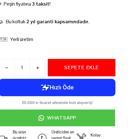
⚡ Peşin fiyatına
3 taksit!
Bu koltuk
2 yıl garanti kapsamındadır.
🤝
Yerli üretim
🇹🇷
SEPETE EKLE
WHATSAPP
Bu ürün
Üreticiden en
Kolay
ücretsiz
uygun fiyat