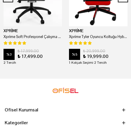
XPRİME
XPRİME
Xprime Soft Profesyonel Çalışma Ve Oyuncu Koltuğu
Xprime Tyler Oyuncu Koltuğu Hybrid Kumaş Kırmızı
₺ 17,999.00
₺ 20,999.00
%
3
%
5
₺ 17,499.00
₺ 19,999.00
2 Tercih
1 Kolçak Seçimi 2 Tercih
Ofisel Kurumsal
Kategoriler