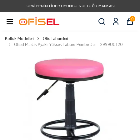
TÜRKIYE'NIN LIDER OYUNCU KOLTUĞU MARKASI!
0
Koltuk Modelleri
Ofis Tabureleri
Ofisel Plastik Ayaklı Yüksek Tabure-Pembe Deri - 2999U0120