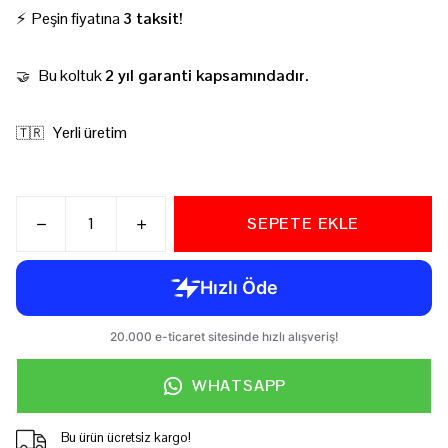
⚡ Peşin fiyatına
3 taksit!
Bu koltuk
2 yıl garanti kapsamındadır.
🤝
Yerli üretim
🇹🇷
SEPETE EKLE
WHATSAPP
Bu ürün ücretsiz kargo!