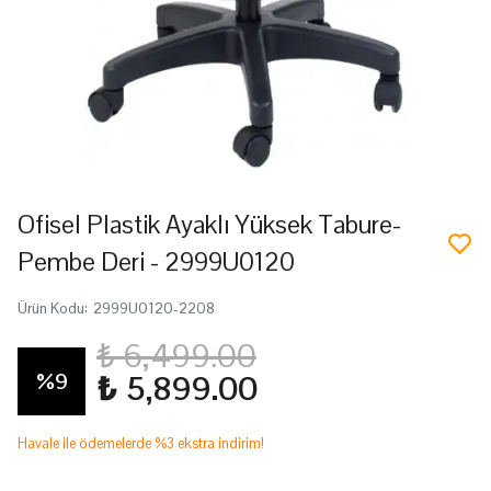
Ofisel Plastik Ayaklı Yüksek Tabure-
Pembe Deri - 2999U0120
Ürün Kodu
:
2999U0120-2208
₺ 6,499.00
%
9
₺ 5,899.00
Havale ile ödemelerde %3 ekstra indirim!