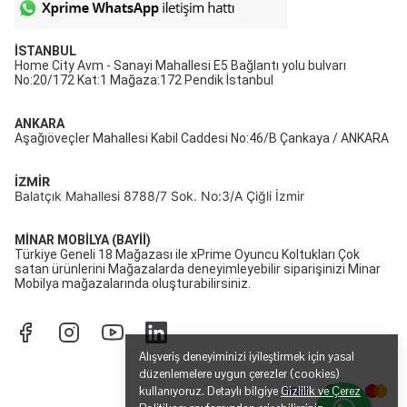
İSTANBUL
Home City Avm - Sanayi Mahallesi E5 Bağlantı yolu bulvarı
No:20/172 Kat:1 Mağaza:172 Pendik İstanbul
ANKARA
Aşağıöveçler Mahallesi Kabil Caddesi No:46/B Çankaya / ANKARA
İZMİR
Balatçık Mahallesi 8788/7 Sok. No:3/A Çiğli İzmir
MİNAR MOBİLYA (BAYİİ)
Türkiye Geneli 18 Mağazası ile xPrime Oyuncu Koltukları Çok
satan ürünlerini Mağazalarda deneyimleyebilir siparişinizi Minar
Mobilya mağazalarında oluşturabilirsiniz.
Alışveriş deneyiminizi iyileştirmek için yasal
düzenlemelere uygun çerezler (cookies)
kullanıyoruz. Detaylı bilgiye
Gizlilik ve Çerez