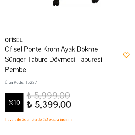
OFİSEL
Ofisel Ponte Krom Ayak Dökme
Sünger Tabure Dövmeci Taburesi
Pembe
Ürün Kodu
:
15227
₺ 5,999.00
%
10
₺ 5,399.00
Havale ile ödemelerde %3 ekstra indirim!