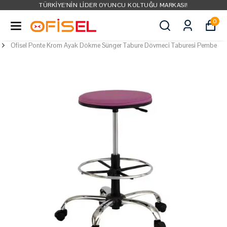
TÜRKIYE'NIN LIDER OYUNCU KOLTUĞU MARKASI!
0
Ofisel Ponte Krom Ayak Dökme Sünger Tabure Dövmeci Taburesi Pembe