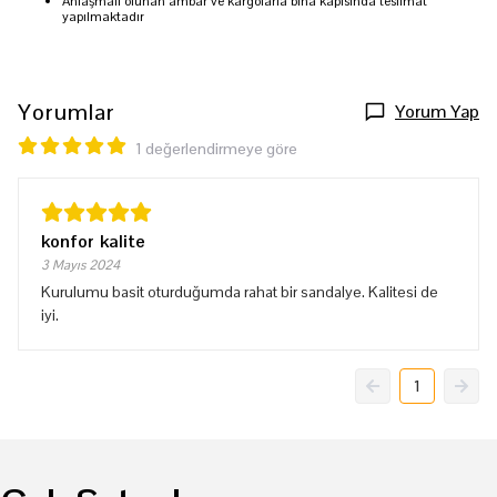
Anlaşmalı olunan ambar ve kargolarla bina kapısında teslimat
yapılmaktadır
Yorumlar
Yorum Yap
1 değerlendirmeye göre
konfor kalite
3 Mayıs 2024
Kurulumu basit oturduğumda rahat bir sandalye. Kalitesi de
iyi.
1