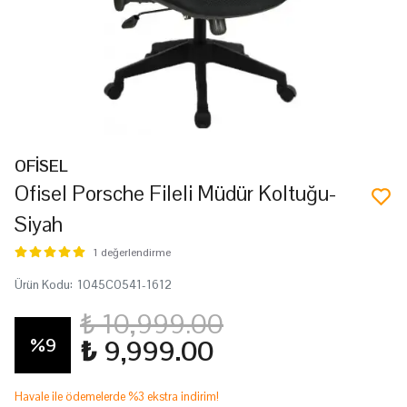
OFİSEL
Ofisel Porsche Fileli Müdür Koltuğu-
Siyah
1 değerlendirme
Ürün Kodu
:
1045C0541-1612
₺ 10,999.00
%
9
₺ 9,999.00
Havale ile ödemelerde %3 ekstra indirim!