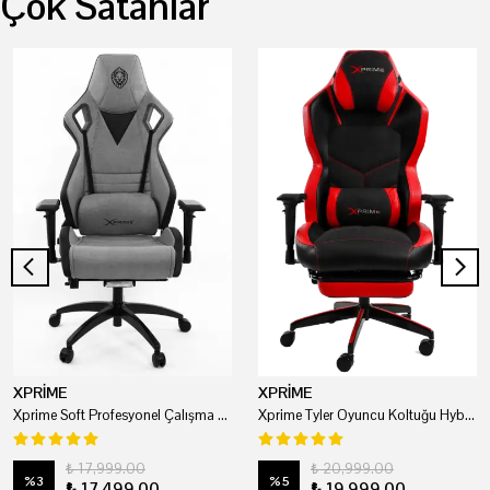
Çok Satanlar
XPRİME
XPRİME
Xprime Soft Profesyonel Çalışma Ve Oyuncu Koltuğu
Xprime Tyler Oyuncu Koltuğu Hybrid Kumaş Kırmızı
₺ 17,999.00
₺ 20,999.00
%
3
%
5
₺ 17,499.00
₺ 19,999.00