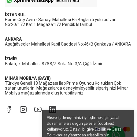
İSTANBUL
Home City Avm - Sanayi Mahallesi E5 Bağlantı yolu bulvarı
No:20/172 Kat:1 Mağaza:172 Pendik İstanbul
ANKARA
Aşağıöveçler Mahallesi Kabil Caddesi No:46/B Çankaya / ANKARA
İZMİR
Balatçık Mahallesi 8788/7 Sok. No:3/A Çiğli İzmir
MİNAR MOBİLYA (BAYİİ)
Türkiye Geneli 18 Mağazası ile xPrime Oyuncu Koltukları Çok
satan ürünlerini Mağazalarda deneyimleyebilir siparişinizi Minar
Mobilya mağazalarında oluşturabilirsiniz.
Alışveriş deneyiminizi iyileştirmek için yasal
düzenlemelere uygun çerezler (cookies)
kullanıyoruz. Detaylı bilgiye
Gizlilik ve Çerez
Politikası
sayfamızdan erişebilirsiniz.