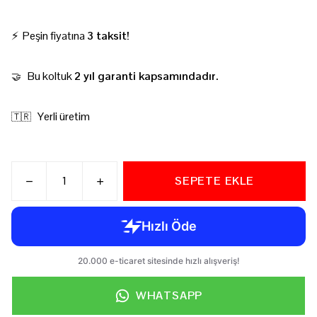
⚡ Peşin fiyatına
3 taksit!
Bu koltuk
2 yıl garanti kapsamındadır.
🤝
Yerli üretim
🇹🇷
SEPETE EKLE
WHATSAPP