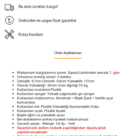
Bu ürün ücretsiz kargo!
Üreticiden en uygun fiyat garantisi
Kolay kurulum
Ürün Açıklaması
Maksimum kargolanma süresi: Sipariş tarihinden sonraki
7. gün
Ortalama montaj süresi: 5 dakika
Genişlik: 67cm Derinlik: 64cm Yükseklik: 121cm
Oturak Yüksekliği: 59cm Ürün Ağırlığı:16 kg
Kullanılan malzeme:Plastik
Kullanılan sünger: Yüksek yoğunluklu gri sünger
Kullanılan mekanizma: Amortisör + Beşik Şase + Sertlik ayar
kumandası
Kullanılan kol: Plastik Yüksekliği Ayarlanabilir Kollu
Kullanılan ayak: Plastik Ayaklı
Başlık eğim ve yükseklik ayarı
Bel destekleme ünitesi hareket mekanizması
Garanti süresi - Menşei: 24 Ay - Yerli
Sipariş bazlı üretim-tedarik yapıldığından sipariş iptali
yapılamamaktadır