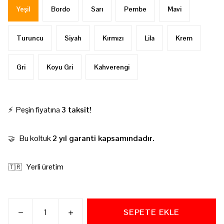
Yeşil
Bordo
Sarı
Pembe
Mavi
Turuncu
Siyah
Kırmızı
Lila
Krem
Gri
Koyu Gri
Kahverengi
⚡ Peşin fiyatına
3 taksit!
Bu koltuk
2 yıl garanti kapsamındadır.
🤝
Yerli üretim
🇹🇷
SEPETE EKLE