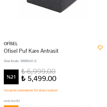
OFİSEL
Ofisel Puf Kare Antrasit
Ürün Kodu
:
9888541-D
₺ 6,999.00
%
21
₺ 5,499.00
Havale ile ödemelerde %3 ekstra indirim!
renk tercihi