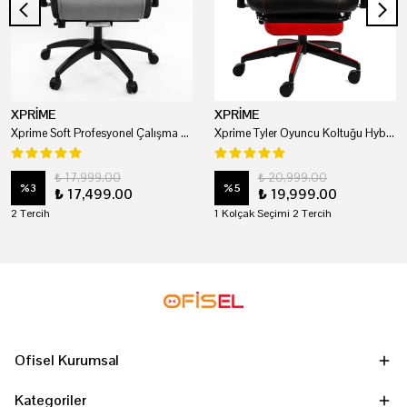
XPRİME
XPRİME
Xprime Soft Profesyonel Çalışma Ve Oyuncu Koltuğu
Xprime Tyler Oyuncu Koltuğu Hybrid Kumaş Kırmızı
₺ 17,999.00
₺ 20,999.00
%
3
%
5
₺ 17,499.00
₺ 19,999.00
2 Tercih
1 Kolçak Seçimi 2 Tercih
Ofisel Kurumsal
Kategoriler