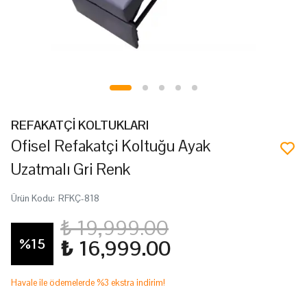
REFAKATÇİ KOLTUKLARI
Ofisel Refakatçi Koltuğu Ayak
Uzatmalı Gri Renk
Ürün Kodu
:
RFKÇ-818
₺ 19,999.00
%
15
₺ 16,999.00
Havale ile ödemelerde %3 ekstra indirim!