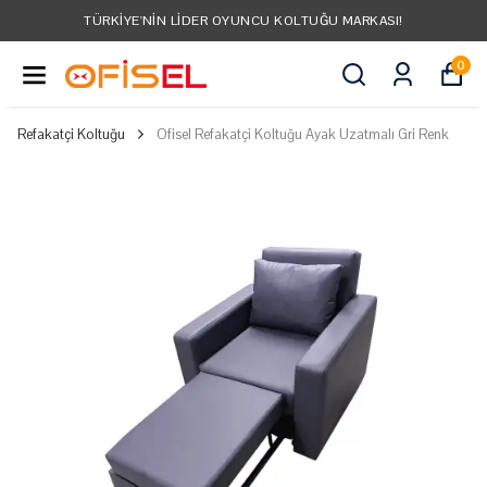
TÜRKIYE'NIN LIDER OYUNCU KOLTUĞU MARKASI!
0
Refakatçi Koltuğu
Ofisel Refakatçi Koltuğu Ayak Uzatmalı Gri Renk