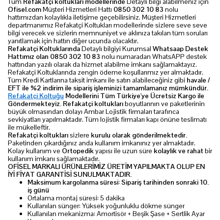
Tüm
Refakatçi koltukları modellerinde
Detaylı bilgi alabilmeniz için
Ofisel.com
Müşteri Hizmetleri Hattı
0850 302 10 83
nolu
hattımızdan kolaylıkla iletişime geçebilirsiniz. Müşteri Hizmetleri
departmanımız Refakatçi Koltukları modellerinde sizlere seve seve
bilgi verecek ve sizlerin memnuniyet ve aklınıza takılan tüm soruları
yanıtlamak için hattın diğer ucunda olacaktır.
Refakatçi Koltuklarında
Detaylı bilgiyi Kurumsal
Whatsaap Destek
Hattımız olan 0850 302 10 83
nolu numaradan WhatsAPP destek
hattından yazılı olarak da hizmet alabilme imkanı sağlamaktayız.
Refakatçi Koltuklarında zengin ödeme koşullarımız yer almaktadır.
Tüm Kredi Kartlarına taksit imkanı ile satın alabileceğiniz gibi
havale /
EFT ile %2 indirim ile sipariş işleminizi tamamlamanız mümkündür.
Refakatçi Koltuğu
Modellerini Tüm Türkiye'ye Ücretsiz Kargo ile
Göndermekteyiz. Refakatçi koltukları
boyutlarının ve paketlerinin
büyük olmasından dolayı Ambar Lojistik firmaları tarafınca
sevkiyatları yapılmaktadır. Tüm lojistik firmaları kapı önüne teslimatı
ile mükelleftir.
Refakatçi koltukları
sizlere
kurulu olarak gönderilmektedir.
Paketinden çıkardığınız anda kullanım imkanınız yer almaktadır.
Kolay kullanım ve
Ortopedik
yapısı ile uzun süre
kolaylık ve rahat
bir
kullanım imkanı sağlamaktadır.
OFİSEL MARKALI ÜRÜNLERİMİZ ÜRETİM YAPILMAKTA OLUP EN
İYİ FİYAT GARANTİSİ SUNULMAKTADIR.
Maksimum kargolanma süresi: Sipariş tarihinden sonraki 10.
iş günü
Ortalama montaj süresi: 5 dakika
Kullanılan sünger: Yüksek yoğunluklu dökme sünger
Kullanılan mekanizma: Amortisör + Beşik Şase + Sertlik Ayar