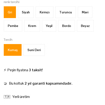
renk tercihi
Gri
Siyah
Kırmızı
Turuncu
Mavi
Pembe
Krem
Yeşil
Bordo
Beyaz
Tercih
Kumaş
Suni Deri
⚡ Peşin fiyatına
3 taksit!
Bu koltuk
2 yıl garanti kapsamındadır.
🤝
Yerli üretim
🇹🇷