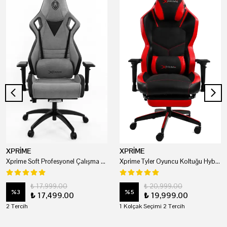
XPRİME
XPRİME
Xprime Soft Profesyonel Çalışma Ve Oyuncu Koltuğu
Xprime Tyler Oyuncu Koltuğu Hybrid Kumaş Kırmızı
₺ 17,999.00
₺ 20,999.00
%
3
%
5
₺ 17,499.00
₺ 19,999.00
2 Tercih
1 Kolçak Seçimi 2 Tercih