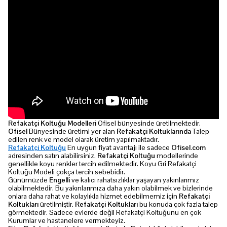
Refakatçi Koltuğu Modelleri
Ofisel bünyesinde üretilmektedir.
Ofisel
Bünyesinde üretimi yer alan
Refakatçi Koltuklarında
Talep
edilen renk ve model olarak üretim yapılmaktadır.
Refakatçi Koltuğu
En uygun fiyat avantajı ile sadece
Ofisel.com
adresinden satın alabilirsiniz.
Refakatçi Koltuğu
modellerinde
genellikle koyu renkler tercih edilmektedir. Koyu Gri Refakatçi
Koltuğu Modeli çokça tercih sebebidir.
Günümüzde
Engelli
ve kalıcı rahatsızlıklar yaşayan yakınlarımız
olabilmektedir. Bu yakınlarımıza daha yakın olabilmek ve bizlerinde
onlara daha rahat ve kolaylıkla hizmet edebilmemiz için
Refakatçi
Koltukları
üretilmiştir.
Refakatçi Koltukları
bu konuda çok fazla talep
görmektedir. Sadece evlerde değil Refakatçi Koltuğunu en çok
Kurumlar ve hastanelere vermekteyiz.