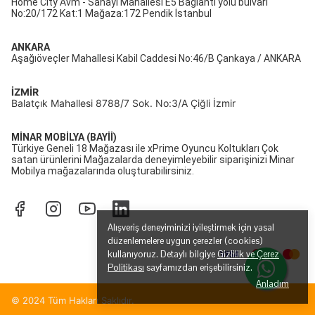
Home City Avm - Sanayi Mahallesi E5 Bağlantı yolu bulvarı
No:20/172 Kat:1 Mağaza:172 Pendik İstanbul
ANKARA
Aşağıöveçler Mahallesi Kabil Caddesi No:46/B Çankaya / ANKARA
İZMİR
Balatçık Mahallesi 8788/7 Sok. No:3/A Çiğli İzmir
MİNAR MOBİLYA (BAYİİ)
Türkiye Geneli 18 Mağazası ile xPrime Oyuncu Koltukları Çok
satan ürünlerini Mağazalarda deneyimleyebilir siparişinizi Minar
Mobilya mağazalarında oluşturabilirsiniz.
Alışveriş deneyiminizi iyileştirmek için yasal
düzenlemelere uygun çerezler (cookies)
kullanıyoruz. Detaylı bilgiye
Gizlilik ve Çerez
Politikası
sayfamızdan erişebilirsiniz.
Anladım
© 2024 Tüm Hakları Saklıdır.