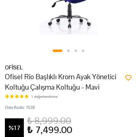
OFİSEL
Ofisel Rio Başlıklı Krom Ayak Yönetici
Koltuğu Çalışma Koltuğu - Mavi
1 değerlendirme
Ürün Kodu
:
1638
₺ 8,999.00
%
17
₺ 7,499.00