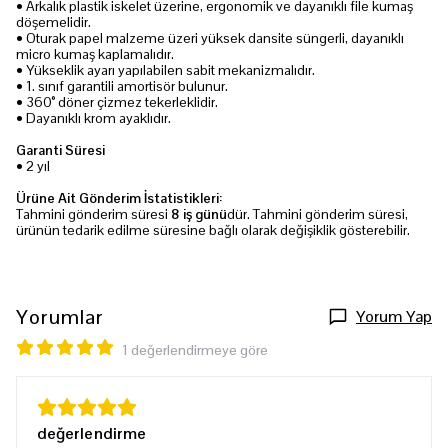
• Arkalık plastik iskelet üzerine, ergonomik ve dayanıklı file kumaş
döşemelidir.
• Oturak papel malzeme üzeri yüksek dansite süngerli, dayanıklı
micro kumaş kaplamalıdır.
• Yükseklik ayarı yapılabilen sabit mekanizmalıdır.
• 1. sınıf garantili amortisör bulunur.
• 360° döner çizmez tekerleklidir.
• Dayanıklı krom ayaklıdır.
Garanti Süresi
• 2 yıl
Ürüne Ait Gönderim İstatistikleri:
Tahmini gönderim süresi
8 iş günü
dür. Tahmini gönderim süresi,
ürünün tedarik edilme süresine bağlı olarak değişiklik gösterebilir.
Yorumlar
Yorum Yap
1 değerlendirmeye göre
değerlendirme