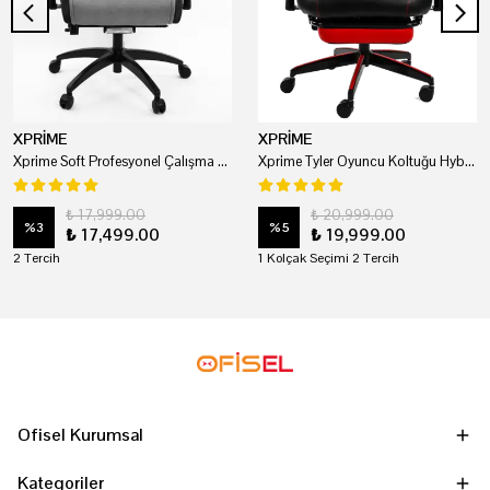
XPRİME
XPRİME
Xprime Soft Profesyonel Çalışma Ve Oyuncu Koltuğu
Xprime Tyler Oyuncu Koltuğu Hybrid Kumaş Kırmızı
₺ 17,999.00
₺ 20,999.00
%
3
%
5
₺ 17,499.00
₺ 19,999.00
2 Tercih
1 Kolçak Seçimi 2 Tercih
Ofisel Kurumsal
Kategoriler