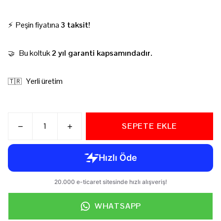
⚡ Peşin fiyatına
3 taksit!
Bu koltuk
2 yıl garanti kapsamındadır.
🤝
Yerli üretim
🇹🇷
SEPETE EKLE
WHATSAPP