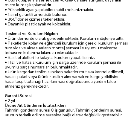
• Oturak papel malzeme üzeri yüksek dansite süngerli, dayanıklı
micro kumaş kaplamalıdır.
• Yükseklik ayarı yapılabilen sabit mekanizmalıdır.
• 1.sınıf garantili amortisör bulunur.
• 360° döner çizmez tekerleklidir.
• Dayanıklı plastik ayak ve kolçaklıdır.
Teslimat ve Kurulum Bilgileri
• Ürün demonte olarak gönderilmektedir. Kurulum müşteriye aittir.
• Paketlerde kolay ve eğlenceli kurulum için gerekli kurulum şeması,
tüm vida ve aksesuarların montaj şeması ile uyumlu malzeme
torbası ve kullanma kılavuzu çıkmaktadır.
• Basit el aletleri ile kolayca kurulum yapabilirsiniz.
• Hızlı ve hatasız kurulum için parça üzerinde kurulum şeması ile
uyumlu parça numaraları bulunmaktadır.
• Ürün kargodan teslim alınırken paketler mutlaka kontrol edilmeli,
hasarlı paket veya ürünler teslim alınmamalı ve kargo yetkilisine
hasar tespit tutanağı hazırlanması doğrultusunda yardım talep
etmeniz gerekmektedir.
Garanti Süresi
• 2 yıl
Ürüne Ait Gönderim İstatistikleri:
Tahmini gönderim süresi
8 iş günü
dür. Tahmini gönderim süresi,
ürünün tedarik edilme süresine bağlı olarak değişiklik gösterebilir.