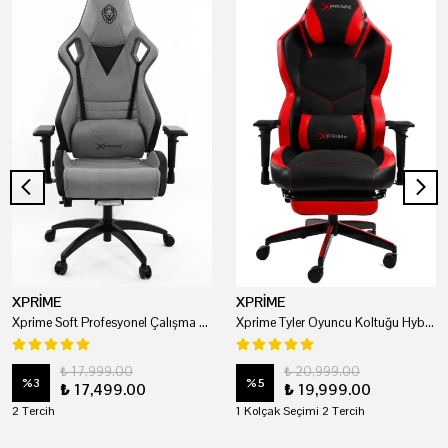
XPRİME
XPRİME
Xprime Soft Profesyonel Çalışma Ve Oyuncu Koltuğu
Xprime Tyler Oyuncu Koltuğu Hybrid Kumaş Kırmızı
₺ 17,999.00
₺ 20,999.00
%
3
%
5
₺ 17,499.00
₺ 19,999.00
2 Tercih
1 Kolçak Seçimi 2 Tercih