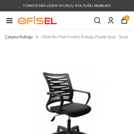
TÜRKIYE'NIN LIDER OYUNCU KOLTUĞU MARKASI!
0
Çalışma Koltuğu
Ofisel Rio Fileli Yönetici Koltuğu Plastik Ayak - Siyah