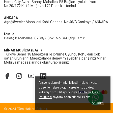
Home City Avm - Sanayi Mahallesi E5 Bağlantı yolu bulvarı
No:20/172 Kat:1 Mağaza:172 Pendik İstanbul
ANKARA
Aşağıöveçler Mahallesi Kabil Caddesi No:46/B Çankaya / ANKARA
İZMİR
Balatçık Mahallesi 8788/7 Sok. No:3/A Çiğli İzmir
MİNAR MOBİLYA (BAYİİ)
Türkiye Geneli 18 Mağazası ile xPrime Oyuncu Koltukları Çok
satan ürünlerini Mağazalarda deneyimleyebilir siparişinizi Minar
Mobilya mağazalarında oluşturabilirsiniz.
Alışveriş deneyiminizi iyileştirmek için yasal
düzenlemelere uygun çerezler (cookies)
kullanıyoruz. Detaylı bilgiye
Gizlilik ve Çerez
Politikası
sayfamızdan erişebilirsiniz.
Anladım
© 2024 Tüm Hakları Saklıdır.