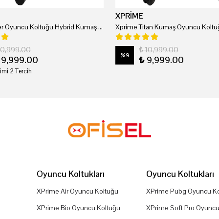
XPRİME
Xprime Tyler Oyuncu Koltuğu Hybrid Kumaş Kırmızı
Xprime Titan Kumaş Oyuncu Koltuğ
20,999.00
₺ 10,999.00
%
9
19,999.00
₺ 9,999.00
imi 2 Tercih
Oyuncu Koltukları
Oyuncu Koltukları
XPrime Air Oyuncu Koltuğu
XPrime Pubg Oyuncu Ko
XPrime Bio Oyuncu Koltuğu
XPrime Soft Pro Oyuncu