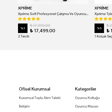
XPRİME
XPRİME
Xprime Soft Profesyonel Çalışma Ve Oyuncu Koltuğu
₺ 17,999.00
₺ 
%
3
%
5
₺ 17,499.00
₺ 
2 Tercih
1 Kolçak Seç
Ofisel Kurumsal
Kategoriler
Kurumsal Toplu Alım Talebi
Oyuncu Koltuğu
İletişim
Oyuncu Masası