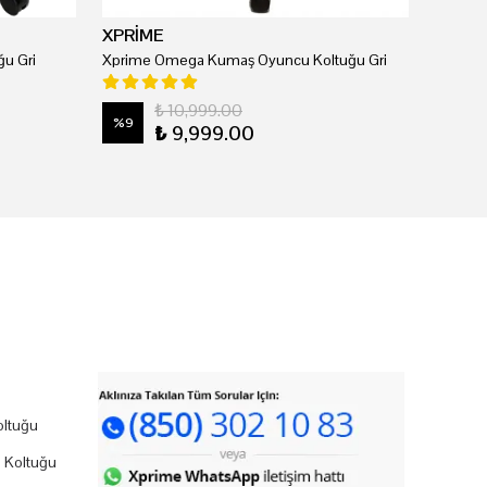
XPRİME
u Gri
Xprime Omega Kumaş Oyuncu Koltuğu Gri
₺ 10,999.00
%
9
₺ 9,999.00
ltuğu
 Koltuğu