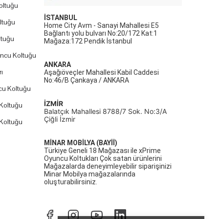
oltuğu
İSTANBUL
ltuğu
Home City Avm - Sanayi Mahallesi E5
Bağlantı yolu bulvarı No:20/172 Kat:1
ltuğu
Mağaza:172 Pendik İstanbul
uncu Koltuğu
ANKARA
ı
Aşağıöveçler Mahallesi Kabil Caddesi
No:46/B Çankaya / ANKARA
cu Koltuğu
İZMİR
Koltuğu
Balatçık Mahallesi 8788/7 Sok. No:3/A
Çiğli İzmir
Koltuğu
MİNAR MOBİLYA (BAYİİ)
Türkiye Geneli 18 Mağazası ile xPrime
Oyuncu Koltukları Çok satan ürünlerini
Mağazalarda deneyimleyebilir siparişinizi
Minar Mobilya mağazalarında
oluşturabilirsiniz.