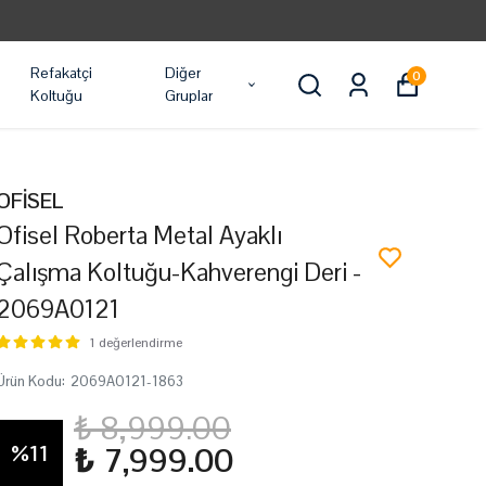
NLER ÜCRETSIZ KARGO
Refakatçi
Diğer
0
Koltuğu
Gruplar
OFİSEL
Ofisel Roberta Metal Ayaklı
Çalışma Koltuğu-Kahverengi Deri -
2069A0121
1 değerlendirme
Ürün Kodu
:
2069A0121-1863
₺ 8,999.00
%
11
₺ 7,999.00