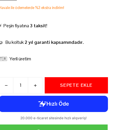
Havale ile ödemelerde %3 ekstra indirim!
⚡ Peşin fiyatına
3 taksit!
Bu koltuk
2 yıl garanti kapsamındadır.
🤝
Yerli üretim
🇹🇷
SEPETE EKLE