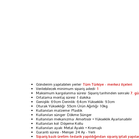
Gönderim yapılabilen yerler:
Tüm Türkiye - merkez ilçeleri
Verilebilecek minimum sipariş adedi:
1
Maksimum kargolanma süresi: Sipariş tarihinden sonraki
7. g
Ortalama montaj süresi: 1 dakika
Genişlik: 69cm Derinlik: 64cm Yükseklik: 93cm
Oturak Yüksekliği: 55cm Ürün Ağırlığı: 10kg
Kullanılan malzeme: Plastik
Kullanılan sünger: Dökme Sünger
Kullanılan mekanizma: Amortisör + Yükseklik Ayarlanabilir
Kullanılan kol: Döşeme Kollu
Kullanılan ayak: Metal Ayaklı + Kromajlı
Garanti süresi - Menşei: 24 Ay - Yerli
Sipariş bazlı üretim-tedarik yapıldığından sipariş iptali yapı