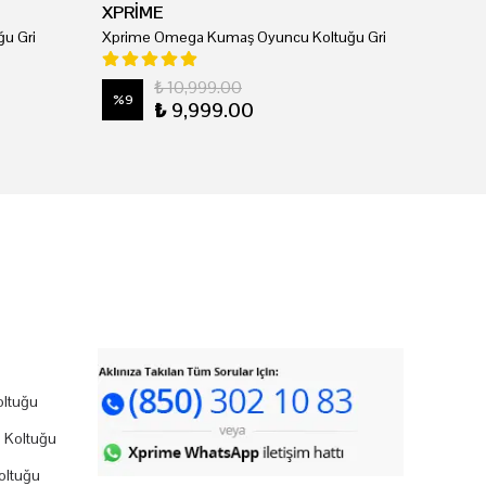
XPRİME
u Gri
Xprime Omega Kumaş Oyuncu Koltuğu Gri
₺ 10,999.00
%
9
₺ 9,999.00
ltuğu
 Koltuğu
oltuğu