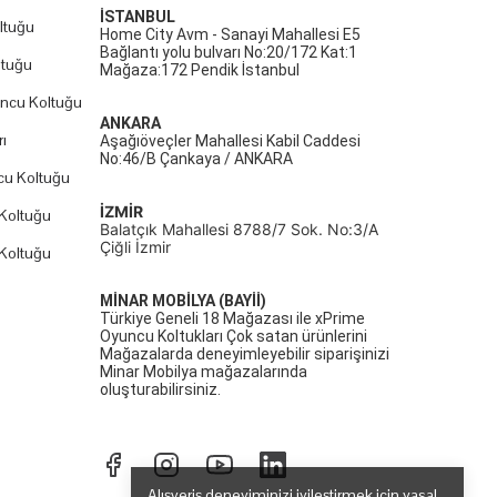
İSTANBUL
ltuğu
Home City Avm - Sanayi Mahallesi E5
Bağlantı yolu bulvarı No:20/172 Kat:1
ltuğu
Mağaza:172 Pendik İstanbul
uncu Koltuğu
ANKARA
ı
Aşağıöveçler Mahallesi Kabil Caddesi
No:46/B Çankaya / ANKARA
cu Koltuğu
İZMİR
Koltuğu
Balatçık Mahallesi 8788/7 Sok. No:3/A
Çiğli İzmir
Koltuğu
MİNAR MOBİLYA (BAYİİ)
Türkiye Geneli 18 Mağazası ile xPrime
Oyuncu Koltukları Çok satan ürünlerini
Mağazalarda deneyimleyebilir siparişinizi
Minar Mobilya mağazalarında
oluşturabilirsiniz.
Alışveriş deneyiminizi iyileştirmek için yasal