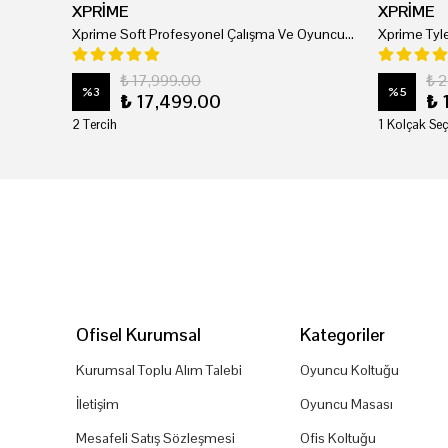
XPRİME
XPRİME
Xprime Soft Profesyonel Çalışma Ve Oyuncu Koltuğu
₺ 17,999.00
₺ 
%
3
%
5
₺ 17,499.00
₺ 
2 Tercih
1 Kolçak Seç
Ofisel Kurumsal
Kategoriler
Kurumsal Toplu Alım Talebi
Oyuncu Koltuğu
İletişim
Oyuncu Masası
Mesafeli Satış Sözleşmesi
Ofis Koltuğu