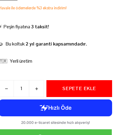
Havale ile ödemelerde %3 ekstra indirim!
⚡ Peşin fiyatına
3 taksit!
Bu koltuk
2 yıl garanti kapsamındadır.
🤝
Yerli üretim
🇹🇷
SEPETE EKLE