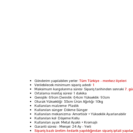
Gönderim yapılabilen yerler:
Tüm Türkiye - merkez ilçeleri
Verilebilecek minimum sipariş adedi:
1
Maksimum kargolanma süresi: Sipariş tarihinden sonraki
7. g
Ortalama montaj süresi: 1 dakika
Genişlik: 69cm Derinlik: 64cm Yükseklik: 93cm
Oturak Yüksekliği: 55cm Ürün Ağırlığı: 10kg
Kullanılan malzeme: Plastik
Kullanılan sünger: Dökme Sünger
Kullanılan mekanizma: Amortisör + Yükseklik Ayarlanabilir
Kullanılan kol: Döşeme Kollu
Kullanılan ayak: Metal Ayaklı + Kromajlı
Garanti süresi - Menşei: 24 Ay - Yerli
Sipariş bazlı üretim-tedarik yapıldığından sipariş iptali yapı