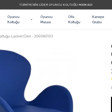
TÜM ÜRÜNLER ÜCRETSIZ KARGO
Oyuncu
Oyuncu
Ofis
Kanepe
Koltuğu
Masası
Koltuğu
Grubu
Koltuğu-Lacivert Deri - 2069A0103