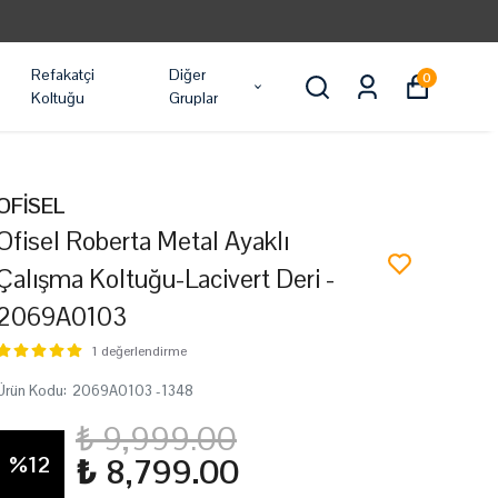
Refakatçi
Diğer
0
Koltuğu
Gruplar
OFİSEL
Ofisel Roberta Metal Ayaklı
Çalışma Koltuğu-Lacivert Deri -
2069A0103
1 değerlendirme
Ürün Kodu
:
2069A0103 -1348
₺ 9,999.00
%
12
₺ 8,799.00