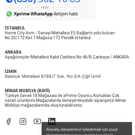
İSTANBUL
Home City Avm - Sanayi Mahallesi E5 Bağlantı yolu bulvarı
No:20/172 Kat:1 Mağaza:172 Pendik İstanbul
ANKARA
Aşağıöveçler Mahallesi Kabil Caddesi No:46/B Çankaya / ANKARA
İZMİR
Balatçık Mahallesi 8788/7 Sok. No:3/A Çiğli İzmir
MİNAR MOBİLYA (BAYİİ)
Türkiye Geneli 18 Mağazası ile xPrime Oyuncu Koltukları Çok
satan ürünlerini Mağazalarda deneyimleyebilir siparişinizi Minar
Mobilya mağazalarında oluşturabilirsiniz.
Alışveriş deneyiminizi iyileştirmek için yasal