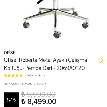
OFİSEL
Ofisel Roberta Metal Ayaklı Çalışma
Koltuğu-Pembe Deri - 2069A0120
1 değerlendirme
Ürün Kodu
:
2069A0120-1857
₺ 9,999.00
%
15
₺ 8,499.00