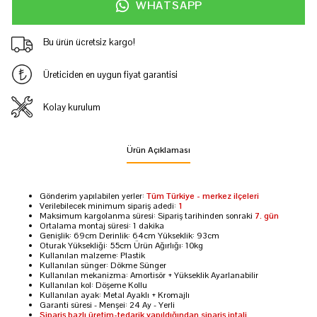
WHATSAPP
Bu ürün ücretsiz kargo!
Üreticiden en uygun fiyat garantisi
Kolay kurulum
Ürün Açıklaması
Gönderim yapılabilen yerler:
Tüm Türkiye - merkez ilçeleri
Verilebilecek minimum sipariş adedi:
1
Maksimum kargolanma süresi: Sipariş tarihinden sonraki
7. gün
Ortalama montaj süresi: 1 dakika
Genişlik: 69cm Derinlik: 64cm Yükseklik: 93cm
Oturak Yüksekliği: 55cm Ürün Ağırlığı: 10kg
Kullanılan malzeme: Plastik
Kullanılan sünger: Dökme Sünger
Kullanılan mekanizma: Amortisör + Yükseklik Ayarlanabilir
Kullanılan kol: Döşeme Kollu
Kullanılan ayak: Metal Ayaklı + Kromajlı
Garanti süresi - Menşei: 24 Ay - Yerli
Sipariş bazlı üretim-tedarik yapıldığından sipariş iptali