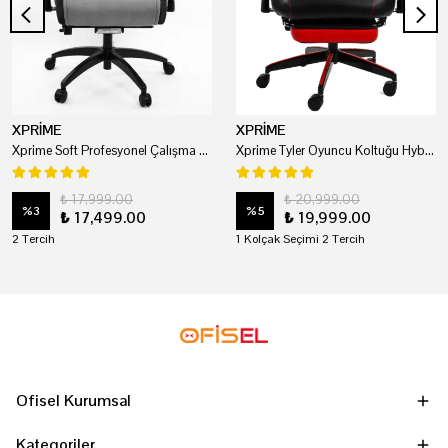
XPRİME
XPRİME
Xprime Soft Profesyonel Çalışma Ve Oyuncu Koltuğu
Xprime Tyler Oyuncu Koltuğu Hybrid Kumaş Kırmızı
₺ 17,999.00
₺ 20,999.00
%
3
%
5
₺ 17,499.00
₺ 19,999.00
2 Tercih
1 Kolçak Seçimi 2 Tercih
Ofisel Kurumsal
Kategoriler