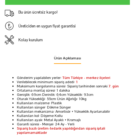
Bu ürün ücretsiz kargo!
Üreticiden en uygun fiyat garantisi
Kolay kurulum
Ürün Açıklaması
Gönderim yapılabilen yerler:
Tüm Türkiye - merkez ilçeleri
Verilebilecek minimum sipariş adedi:
1
Maksimum kargolanma süresi: Sipariş tarihinden sonraki
7. gün
Ortalama montaj süresi: 1 dakika
Genişlik: 69cm Derinlik: 64cm Yükseklik: 93cm
Oturak Yüksekliği: 55cm Ürün Ağırlığı: 10kg
Kullanılan malzeme: Plastik
Kullanılan sünger: Dökme Sünger
Kullanılan mekanizma: Amortisör + Yükseklik Ayarlanabilir
Kullanılan kol: Döşeme Kollu
Kullanılan ayak: Metal Ayaklı + Kromajlı
Garanti süresi - Menşei: 24 Ay - Yerli
Sipariş bazlı üretim-tedarik yapıldığından sipariş iptali
yapılamamaktadır