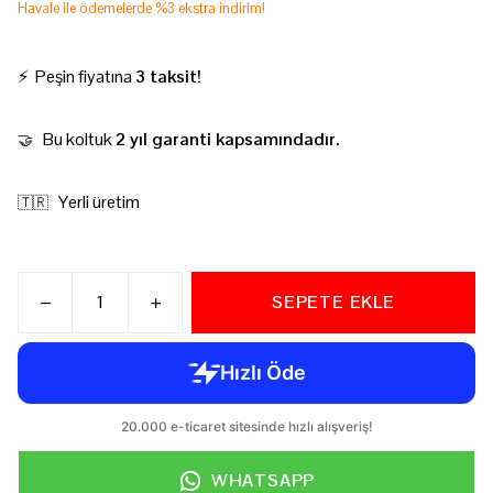
Havale ile ödemelerde %3 ekstra indirim!
⚡ Peşin fiyatına
3 taksit!
Bu koltuk
2 yıl garanti kapsamındadır.
🤝
Yerli üretim
🇹🇷
SEPETE EKLE
WHATSAPP