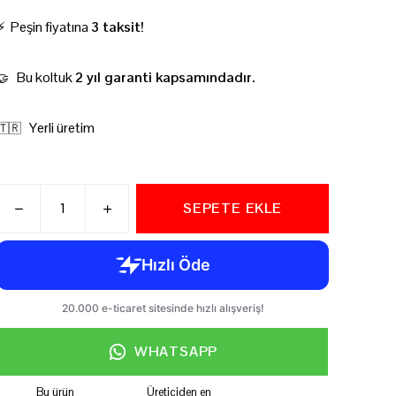
⚡ Peşin fiyatına
3 taksit!
Bu koltuk
2 yıl garanti kapsamındadır.
🤝
Yerli üretim
🇹🇷
SEPETE EKLE
WHATSAPP
Bu ürün
Üreticiden en