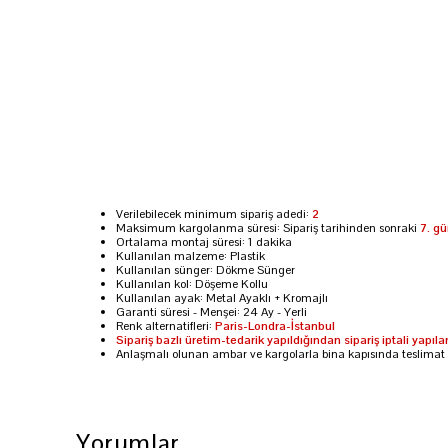
Verilebilecek minimum sipariş adedi:
2
Maksimum kargolanma süresi: Sipariş tarihinden sonraki
7. g
Ortalama montaj süresi: 1 dakika
Kullanılan malzeme: Plastik
Kullanılan sünger: Dökme Sünger
Kullanılan kol: Döşeme Kollu
Kullanılan ayak: Metal Ayaklı + Kromajlı
Garanti süresi - Menşei: 24 Ay - Yerli
Renk alternatifleri:
Paris-Londra-İstanbul
Sipariş bazlı üretim-tedarik yapıldığından sipariş iptali yapı
Anlaşmalı olunan ambar ve kargolarla bina kapısında teslimat
Yorumlar