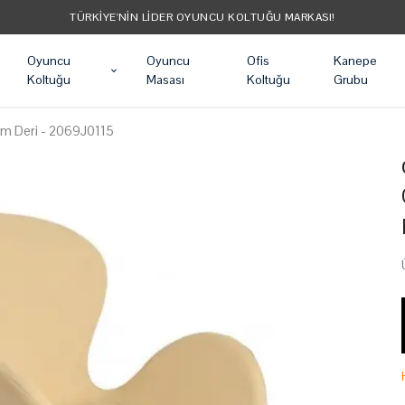
TÜRKIYE'NIN LIDER OYUNCU KOLTUĞU MARKASI!
Oyuncu
Oyuncu
Ofis
Kanepe
Koltuğu
Masası
Koltuğu
Grubu
rem Deri - 2069J0115