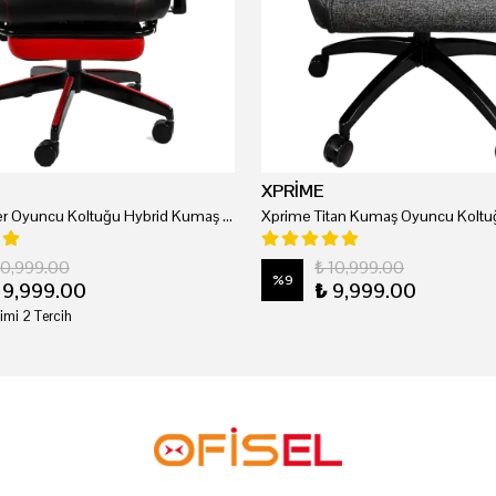
XPRİME
Xprime Tyler Oyuncu Koltuğu Hybrid Kumaş Kırmızı
Xprime Titan Kumaş Oyuncu Koltuğ
20,999.00
₺ 10,999.00
%
9
19,999.00
₺ 9,999.00
imi 2 Tercih