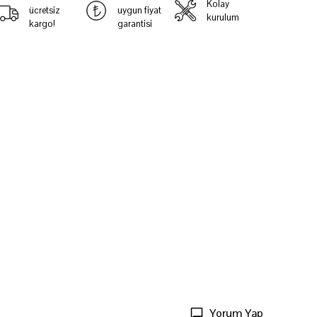
Kolay
ücretsiz
uygun fiyat
kurulum
kargo!
garantisi
Yorum Yap