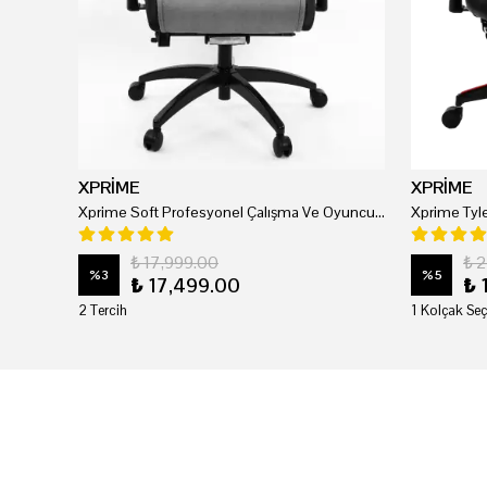
XPRİME
XPRİME
Xprime Soft Profesyonel Çalışma Ve Oyuncu Koltuğu
₺ 17,999.00
₺ 
%
3
%
5
₺ 17,499.00
₺ 
2 Tercih
1 Kolçak Seç