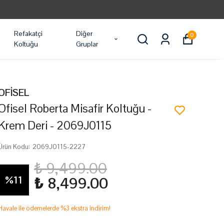
Refakatçi
Diğer
0
Koltuğu
Gruplar
OFİSEL
Ofisel Roberta Misafir Koltuğu -
Krem Deri - 2069J0115
Ürün Kodu
:
2069J0115-2227
₺ 9,499.00
%
11
₺ 8,499.00
Havale ile ödemelerde %3 ekstra indirim!