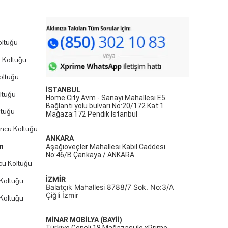
ltuğu
 Koltuğu
oltuğu
İSTANBUL
ltuğu
Home City Avm - Sanayi Mahallesi E5
Bağlantı yolu bulvarı No:20/172 Kat:1
ltuğu
Mağaza:172 Pendik İstanbul
uncu Koltuğu
ANKARA
ı
Aşağıöveçler Mahallesi Kabil Caddesi
No:46/B Çankaya / ANKARA
cu Koltuğu
İZMİR
Koltuğu
Balatçık Mahallesi 8788/7 Sok. No:3/A
Çiğli İzmir
Koltuğu
MİNAR MOBİLYA (BAYİİ)