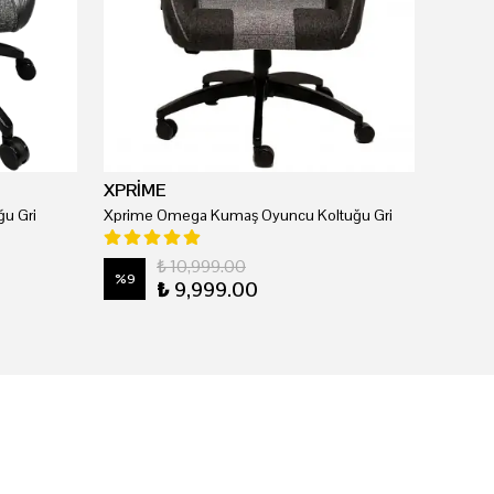
XPRİME
u Gri
Xprime Omega Kumaş Oyuncu Koltuğu Gri
₺ 10,999.00
%
9
₺ 9,999.00