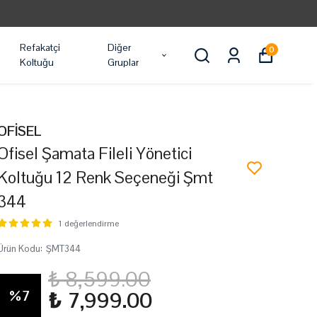
Refakatçi
Diğer
0
Koltuğu
Gruplar
OFİSEL
Ofisel Şamata Fileli Yönetici
Koltuğu 12 Renk Seçeneği Şmt
344
1 değerlendirme
Ürün Kodu
:
ŞMT344
₺ 8,599.00
%
7
₺ 7,999.00