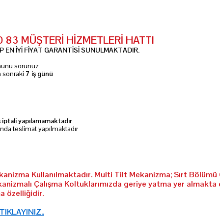
10 83 MÜŞTERİ HİZMETLERİ HATTI
 EN İYİ FİYAT GARANTİSİ SUNULMAKTADIR.
umunu sorunuz
n sonraki
7 iş günü
ş iptali yapılamamaktadır
ında teslimat yapılmaktadır
ekanizma Kullanılmaktadır. Multi Tilt Mekanizma; Sırt Bölümü 
kanizmalı Çalışma Koltuklarımızda geriye yatma yer almakta 
 özelliğidir.
 TIKLAYINIZ..