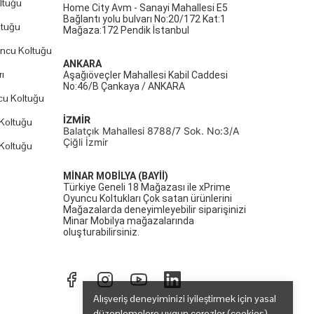
ltuğu
Home City Avm - Sanayi Mahallesi E5
Bağlantı yolu bulvarı No:20/172 Kat:1
ltuğu
Mağaza:172 Pendik İstanbul
uncu Koltuğu
ANKARA
ı
Aşağıöveçler Mahallesi Kabil Caddesi
No:46/B Çankaya / ANKARA
cu Koltuğu
İZMİR
Koltuğu
Balatçık Mahallesi 8788/7 Sok. No:3/A
Çiğli İzmir
Koltuğu
MİNAR MOBİLYA (BAYİİ)
Türkiye Geneli 18 Mağazası ile xPrime
Oyuncu Koltukları Çok satan ürünlerini
Mağazalarda deneyimleyebilir siparişinizi
Minar Mobilya mağazalarında
oluşturabilirsiniz.
Alışveriş deneyiminizi iyileştirmek için yasal
düzenlemelere uygun çerezler (cookies)