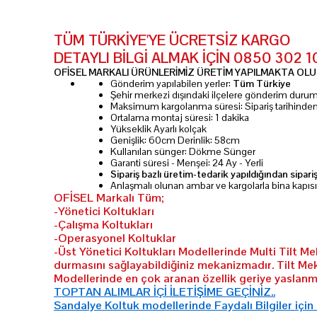
TÜM TÜRKİYE'YE ÜCRETSİZ KARGO
DETAYLI BİLGİ ALMAK İÇİN 0850 302 
OFİSEL MARKALI ÜRÜNLERİMİZ ÜRETİM YAPILMAKTA OLUP
Gönderim yapılabilen yerler:
Tüm Türkiye
Şehir merkezi dışındaki ilçelere gönderim dur
Maksimum kargolanma süresi: Sipariş tarihinde
Ortalama montaj süresi: 1 dakika
Yükseklik Ayarlı kolçak
Genişlik: 60cm Derinlik: 58cm
Kullanılan sünger: Dökme Sünger
Garanti süresi - Menşei: 24 Ay - Yerli
Sipariş bazlı üretim-tedarik yapıldığından sipari
Anlaşmalı olunan ambar ve kargolarla bina kapıs
OFİSEL Markalı Tüm;
-Yönetici Koltukları
-Çalışma Koltukları
-Operasyonel Koltuklar
-Üst Yönetici Koltukları Modellerinde Multi Tilt M
durmasını sağlayabildiğiniz mekanizmadır. Tilt Me
Modellerinde en çok aranan özellik geriye yaslanma
TOPTAN ALIMLAR İÇİ İLETİŞİME GEÇİNİZ..
Sandalye Koltuk modellerinde Faydalı Bilgiler için