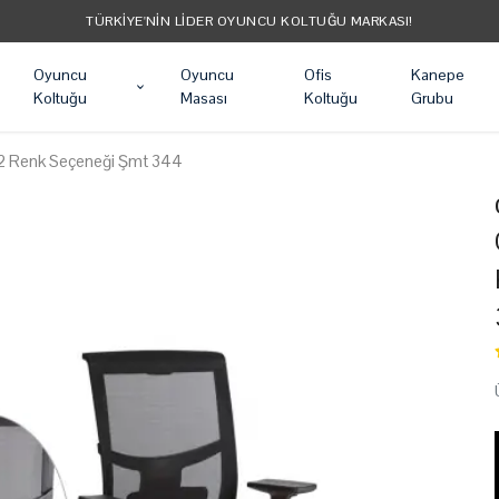
TÜRKIYE'NIN LIDER OYUNCU KOLTUĞU MARKASI!
Oyuncu
Oyuncu
Ofis
Kanepe
Koltuğu
Masası
Koltuğu
Grubu
u 12 Renk Seçeneği Şmt 344