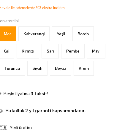
Havale ile ödemelerde %3 ekstra indirim!
renk tercihi
Mor
Kahverengi
Yeşil
Bordo
Gri
Kırmızı
Sarı
Pembe
Mavi
Turuncu
Siyah
Beyaz
Krem
⚡ Peşin fiyatına
3 taksit!
Bu koltuk
2 yıl garanti kapsamındadır.
🤝
Yerli üretim
🇹🇷