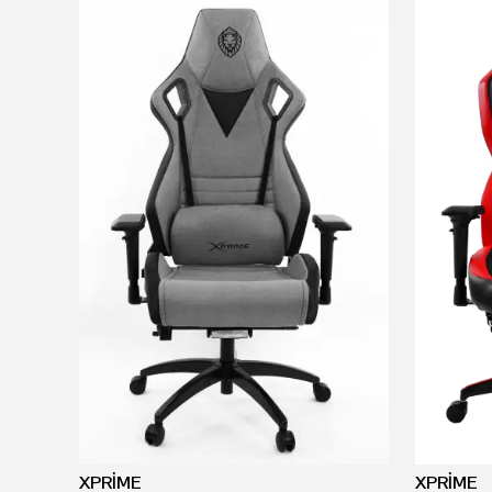
XPRİME
XPRİME