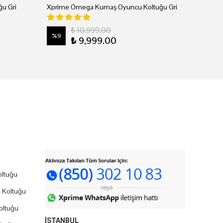
u Gri
Xprime Omega Kumaş Oyuncu Koltuğu Gri
₺ 10,999.00
%
9
₺ 9,999.00
ltuğu
 Koltuğu
oltuğu
İSTANBUL